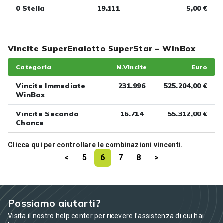
0 Stella
19.111
5,00 €
Vincite SuperEnalotto SuperStar – WinBox
Categoria
N.Vincite
Euro
Vincite Immediate
231.996
525.204,00 €
WinBox
Vincite Seconda
16.714
55.312,00 €
Chance
Clicca
qui
per controllare le combinazioni vincenti.
<
5
6
7
8
>
Possiamo aiutarti?
Visita il nostro help center per ricevere l’assistenza di cui hai