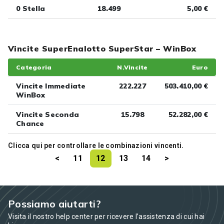
0 Stella
18.499
5,00 €
Vincite SuperEnalotto SuperStar – WinBox
Categoria
N.Vincite
Euro
Vincite Immediate
222.227
503.410,00 €
WinBox
Vincite Seconda
15.798
52.282,00 €
Chance
Clicca
qui
per controllare le combinazioni vincenti.
<
11
12
13
14
>
Possiamo aiutarti?
Visita il nostro help center per ricevere l’assistenza di cui hai