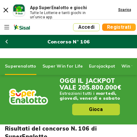
App SuperEnalotto e giochi
Scarica
Tutte le Lotterie e tanti giochi in
un'unica app.
Accedi
Registrati
Concorso N° 106
Superenalotto
Super Win for Life
Eurojackpot
Win for
OGGI IL JACKPOT
VALE
205.800.000€
Estrazioni tutti i
martedì,
giovedì, venerdì e sabato
Gioca
Risultati del concorso N. 106 di
SuperEnalotto