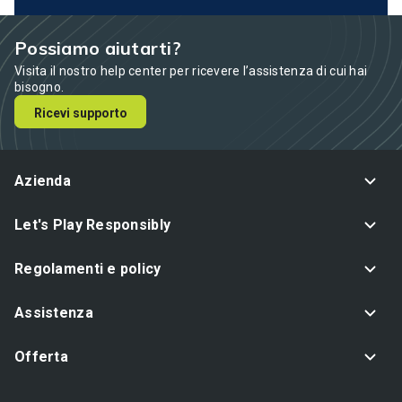
Possiamo aiutarti?
Visita il nostro help center per ricevere l’assistenza di cui hai
bisogno.
Ricevi supporto
Azienda
Let's Play Responsibly
Regolamenti e policy
Assistenza
Offerta