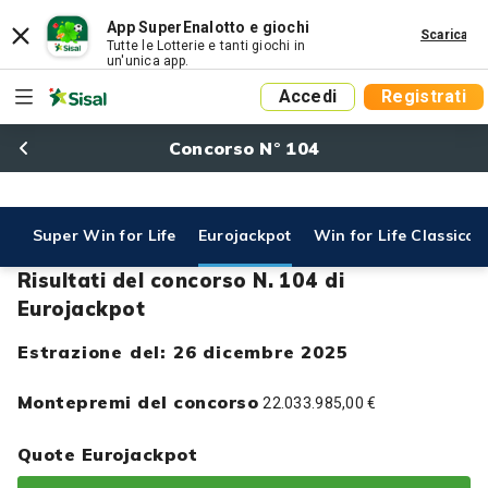
App SuperEnalotto e giochi
Scarica
Tutte le Lotterie e tanti giochi in
un'unica app.
Accedi
Registrati
Concorso N° 104
to
Super Win for Life
Eurojackpot
Win for Life Classico
Risultati del concorso N. 104 di
Eurojackpot
Estrazione del: 26 dicembre 2025
Montepremi del concorso
22.033.985,00 €
Quote Eurojackpot