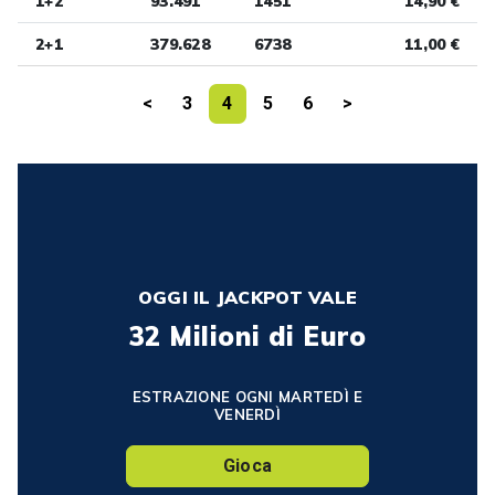
1+2
93.491
1451
14,90 €
2+1
379.628
6738
11,00 €
<
3
4
5
6
>
OGGI IL JACKPOT VALE
32 Milioni di Euro
ESTRAZIONE OGNI MARTEDÌ E
VENERDÌ
Gioca