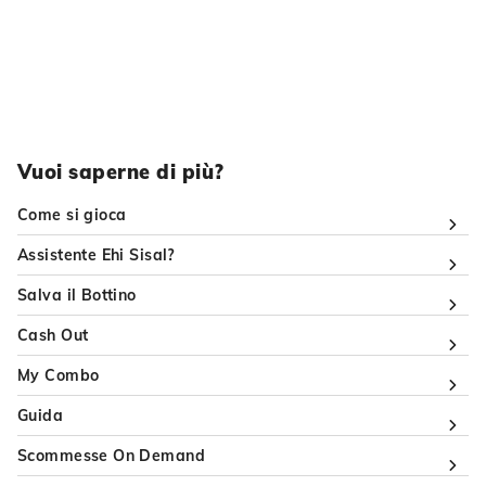
Vuoi saperne di più?
Come si gioca
Assistente Ehi Sisal?
Salva il Bottino
Cash Out
My Combo
Guida
Scommesse On Demand