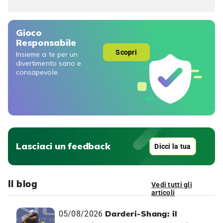
Gioco
Responsabile
Scopri
Insieme a te per un
divertimento sano e
consapevole.
Lasciaci un feedback
Dicci la tua
Il blog
Vedi tutti gli
articoli
Darderi-Shang: il
05/08/2026