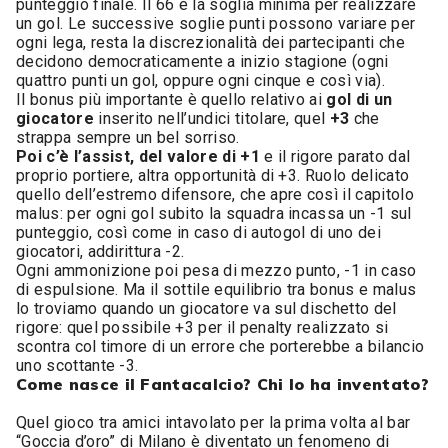
punteggio finale. Il 66 è la soglia minima per realizzare
un gol. Le successive soglie punti possono variare per
ogni lega, resta la discrezionalità dei partecipanti che
decidono democraticamente a inizio stagione (ogni
quattro punti un gol, oppure ogni cinque e così via).
Il bonus più importante è quello relativo ai
gol di un
giocatore
inserito nell’undici titolare, quel
+3
che
strappa sempre un bel sorriso.
Poi c’è l’assist, del valore di +1
e il rigore parato dal
proprio portiere, altra opportunità di +3. Ruolo delicato
quello dell’estremo difensore, che apre così il capitolo
malus: per ogni gol subito la squadra incassa un -1 sul
punteggio, così come in caso di autogol di uno dei
giocatori, addirittura -2.
Ogni ammonizione poi pesa di mezzo punto, -1 in caso
di espulsione. Ma il sottile equilibrio tra bonus e malus
lo troviamo quando un giocatore va sul dischetto del
rigore: quel possibile +3 per il penalty realizzato si
scontra col timore di un errore che porterebbe a bilancio
uno scottante -3.
Come nasce il Fantacalcio? Chi lo ha inventato?
Quel gioco tra amici intavolato per la prima volta al bar
“Goccia d’oro” di Milano è diventato un fenomeno di