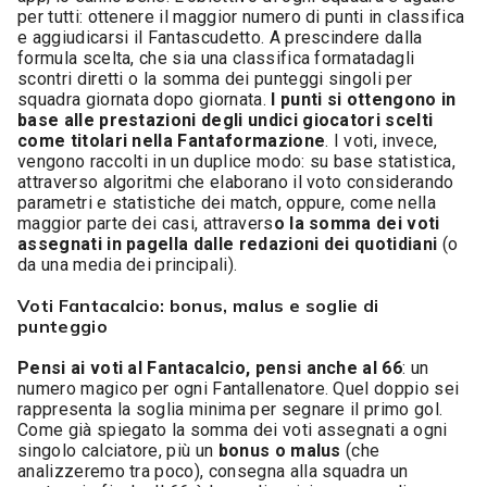
per tutti: ottenere il maggior numero di punti in classifica
e aggiudicarsi il Fantascudetto. A prescindere dalla
formula scelta, che sia una classifica formatadagli
scontri diretti o la somma dei punteggi singoli per
squadra giornata dopo giornata.
I punti si ottengono in
base alle prestazioni degli undici giocatori scelti
come titolari nella Fantaformazione
. I voti, invece,
vengono raccolti in un duplice modo: su base statistica,
attraverso algoritmi che elaborano il voto considerando
parametri e statistiche dei match, oppure, come nella
maggior parte dei casi, attravers
o la somma dei voti
assegnati in pagella dalle redazioni dei quotidiani
(o
da una media dei principali).
Voti Fantacalcio: bonus, malus e soglie di
punteggio
Pensi ai voti al Fantacalcio, pensi anche al 66
: un
numero magico per ogni Fantallenatore. Quel doppio sei
rappresenta la soglia minima per segnare il primo gol.
Come già spiegato la somma dei voti assegnati a ogni
singolo calciatore, più un
bonus o malus
(che
analizzeremo tra poco), consegna alla squadra un