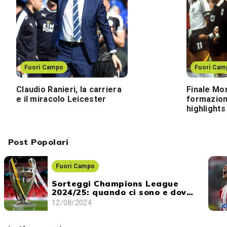
Fuori Campo
Fuori Cam
Claudio Ranieri, la carriera
Finale Mon
e il miracolo Leicester
formazione
highlights
Post Popolari
Fuori Campo
Sorteggi Champions League
2024/25: quando ci sono e dove
vederli
12/08/2024