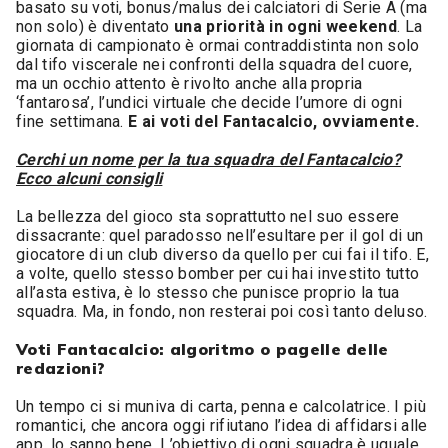
basato su voti, bonus/malus dei calciatori di Serie A (ma
non solo) è diventato
una priorità in ogni weekend
. La
giornata di campionato è ormai contraddistinta non solo
dal tifo viscerale nei confronti della squadra del cuore,
ma un occhio attento è rivolto anche alla propria
‘fantarosa’, l’undici virtuale che decide l’umore di ogni
fine settimana.
E ai voti del Fantacalcio, ovviamente.
Cerchi un nome per la tua squadra del Fantacalcio?
Ecco alcuni consigli
La bellezza del gioco sta soprattutto nel suo essere
dissacrante: quel paradosso nell’esultare per il gol di un
giocatore di un club diverso da quello per cui fai il tifo. E,
a volte, quello stesso bomber per cui hai investito tutto
all’asta estiva, è lo stesso che punisce proprio la tua
squadra. Ma, in fondo, non resterai poi così tanto deluso.
Voti Fantacalcio: algoritmo o pagelle delle
redazioni?
Un tempo ci si muniva di carta, penna e calcolatrice. I più
romantici, che ancora oggi rifiutano l’idea di affidarsi alle
app, lo sanno bene. L’obiettivo di ogni squadra è uguale