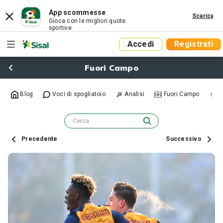
App scommesse
Scarica
Gioca con le migliori quote
sportive.
Accedi
Registrati
Fuori Campo
Blog
Voci di spogliatoio
Analisi
Fuori Campo
R
Precedente
Successivo