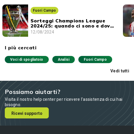
Fuori Campo
Sorteggi Champions League
2024/25: quando ci sono e dove
vederli
12/08/2024
I più cercati
Voci di spogliatoio
Analisi
Fuori Campo
Vedi tutti
Possiamo aiutarti?
Visita il nostro help center per ricevere l’assistenza di cui hai
bisogno.
Ricevi supporto