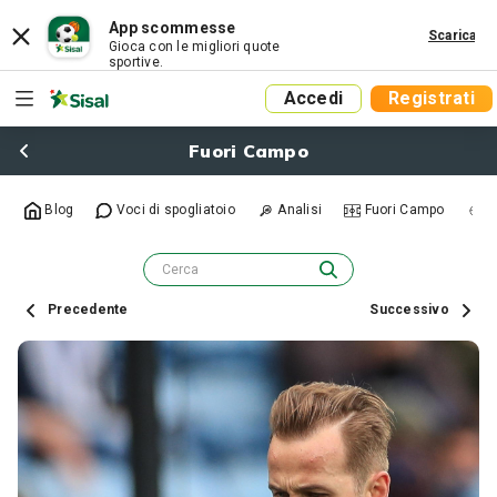
App scommesse
Scarica
Gioca con le migliori quote
sportive.
Accedi
Registrati
Fuori Campo
Blog
Voci di spogliatoio
Analisi
Fuori Campo
R
Precedente
Successivo