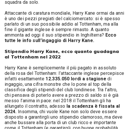
squadra da solo.
Attaccante di caratura mondiale, Harry Kane ormai da anni
è uno dei pezzi pregiati del calciomercato: si è spesso
parlato di un suo possibile addio al Tottenham, ma alla
fine il gigante inglese è sempre rimasto. A quanto
ammonta ad oggi il suo stipendio in Inghilterra?
Ecco
tutte le info sull’ingaggio di Harry Kane.
Stipendio Harry Kane, ecco quanto guadagna
al Tottenham nel 2022
Harry Kane è semplicemente il più pagato in assoluto
della rosa del Tottenham: l’attaccante inglese percepisce
infatti esattamente
12.335.050 lordi a stagione
di
ingaggio, una cifra monstre che lo pone al top della
classifica degli stipendi del club londinese. Tra l’altro,
chi pensava di poterlo avere a prezzo di saldo si è già
messo l’anima in pace: nel 2018 il Tottenham gli ha
allungato il contratto, adesso
la scadenza è fissata al
2024.
Insomma, chi vuole Kane non solo deve essere
disposto a garantirgli uno stipendio clamoroso, ma deve
anche bussare alla porta di un club ricco e importante
come il Tottenham (e garantirgli, con buone probabilità,