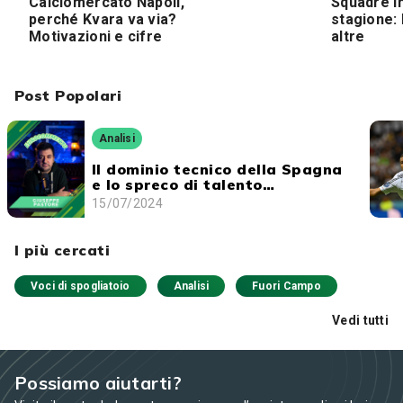
Calciomercato Napoli,
Squadre i
perché Kvara va via?
stagione: 
Motivazioni e cifre
altre
Post Popolari
Analisi
Il dominio tecnico della Spagna
e lo spreco di talento
dell'Inghilterra
15/07/2024
I più cercati
Voci di spogliatoio
Analisi
Fuori Campo
Vedi tutti
Possiamo aiutarti?