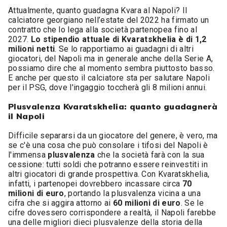
Attualmente, quanto guadagna Kvara al Napoli? Il
calciatore georgiano nell’estate del 2022 ha firmato un
contratto che lo lega alla società partenopea fino al
2027.
Lo stipendio attuale di Kvaratskhelia è di 1,2
milioni netti
. Se lo rapportiamo ai guadagni di altri
giocatori, del Napoli ma in generale anche della Serie A,
possiamo dire che al momento sembra piuttosto basso.
E anche per questo il calciatore sta per salutare Napoli
per il PSG, dove l'ingaggio toccherà gli 8 milioni annui.
Plusvalenza Kvaratskhelia: quanto guadagnerà
il Napoli
Difficile separarsi da un giocatore del genere, è vero, ma
se c'è una cosa che può consolare i tifosi del Napoli è
l'immensa
plusvalenza
che la società farà con la sua
cessione: tutti soldi che potranno essere reinvestiti in
altri giocatori di grande prospettiva. Con Kvaratskhelia,
infatti, i partenopei dovrebbero incassare circa
70
milioni di euro
, portando la plusvalenza vicina a una
cifra che si aggira attorno ai
60 milioni di euro
. Se le
cifre dovessero corrispondere a realtà, il Napoli farebbe
una delle migliori dieci plusvalenze della storia della