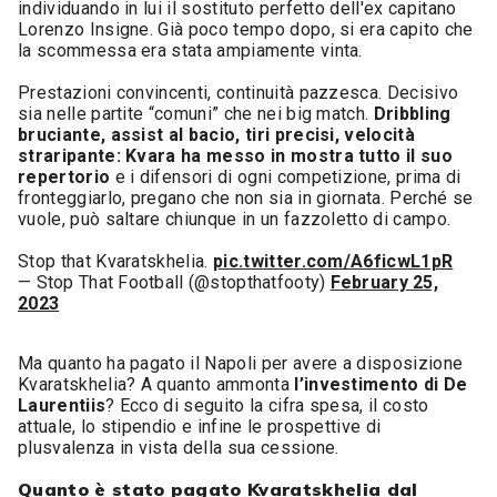
individuando in lui il sostituto perfetto dell'ex capitano
Lorenzo Insigne. Già poco tempo dopo, si era capito che
la scommessa era stata ampiamente vinta.
Prestazioni convincenti, continuità pazzesca. Decisivo
sia nelle partite “comuni” che nei big match.
Dribbling
bruciante, assist al bacio, tiri precisi, velocità
straripante: Kvara ha messo in mostra tutto il suo
repertorio
e i difensori di ogni competizione, prima di
fronteggiarlo, pregano che non sia in giornata. Perché se
vuole, può saltare chiunque in un fazzoletto di campo.
Stop that Kvaratskhelia.
pic.twitter.com/A6ficwL1pR
— Stop That Football (@stopthatfooty)
February 25,
2023
Ma quanto ha pagato il Napoli per avere a disposizione
Kvaratskhelia? A quanto ammonta
l’investimento di De
Laurentiis
? Ecco di seguito la cifra spesa, il costo
attuale, lo stipendio e infine le prospettive di
plusvalenza in vista della sua cessione.
Quanto è stato pagato Kvaratskhelia dal