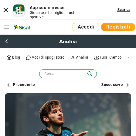
App scommesse
Scarica
Gioca con le migliori quote
sportive.
Accedi
Registrati
Analisi
Blog
Voci di spogliatoio
Analisi
Fuori Campo
R
Precedente
Successivo