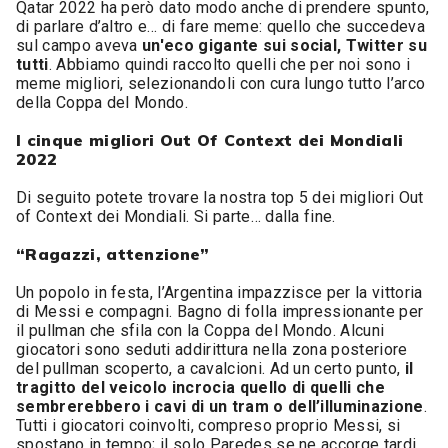
Qatar 2022 ha però dato modo anche di prendere spunto,
di parlare d’altro e… di fare meme: quello che succedeva
sul campo aveva
un'eco gigante sui social, Twitter su
tutti
. Abbiamo quindi raccolto quelli che per noi sono i
meme migliori, selezionandoli con cura lungo tutto l’arco
della Coppa del Mondo.
I cinque migliori Out Of Context dei Mondiali
2022
Di seguito potete trovare la nostra top 5 dei migliori Out
of Context dei Mondiali. Si parte… dalla fine.
“Ragazzi, attenzione”
Un popolo in festa, l’Argentina impazzisce per la vittoria
di Messi e compagni. Bagno di folla impressionante per
il pullman che sfila con la Coppa del Mondo. Alcuni
giocatori sono seduti addirittura nella zona posteriore
del pullman scoperto, a cavalcioni. Ad un certo punto,
il
tragitto del veicolo incrocia quello di quelli che
sembrerebbero i cavi di un tram o dell’illuminazione
.
Tutti i giocatori coinvolti, compreso proprio Messi, si
spostano in tempo; il solo Paredes se ne accorge tardi,