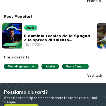
Francia
Post Popolari
Analisi
Il dominio tecnico della Spagna
e lo spreco di talento
dell'Inghilterra
15/07/2024
I più cercati
Voci di spogliatoio
Analisi
Fuori Campo
Vedi tutti
Possiamo aiutarti?
Visita il nostro help center per ricevere l’assistenza di cui hai
bisogno.