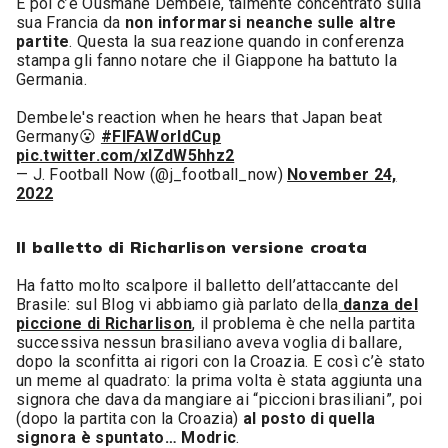
E poi c’è Ousmane Dembelé, talmente concentrato sulla
sua Francia da
non informarsi neanche sulle altre
partite
. Questa la sua reazione quando in conferenza
stampa gli fanno notare che il Giappone ha battuto la
Germania.
Dembele's reaction when he hears that Japan beat
Germany😮
#FIFAWorldCup
pic.twitter.com/xlZdW5hhz2
— J. Football Now (@j_football_now)
November 24,
2022
Il balletto di Richarlison versione croata
Ha fatto molto scalpore il balletto dell’attaccante del
Brasile: sul Blog vi abbiamo già parlato della
danza del
piccione di Richarlison
, il problema è che nella partita
successiva nessun brasiliano aveva voglia di ballare,
dopo la sconfitta ai rigori con la Croazia. E così c’è stato
un meme al quadrato: la prima volta è stata aggiunta una
signora che dava da mangiare ai “piccioni brasiliani”, poi
(dopo la partita con la Croazia)
al posto di quella
signora è spuntato… Modric
.