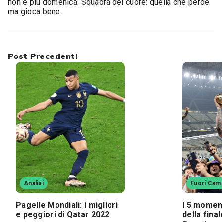
non è più domenica. Squadra del cuore: quella che perde
ma gioca bene.
Post Precedenti
Analisi
Fuori Cam
Pagelle Mondiali: i migliori
I 5 momen
e peggiori di Qatar 2022
della fina