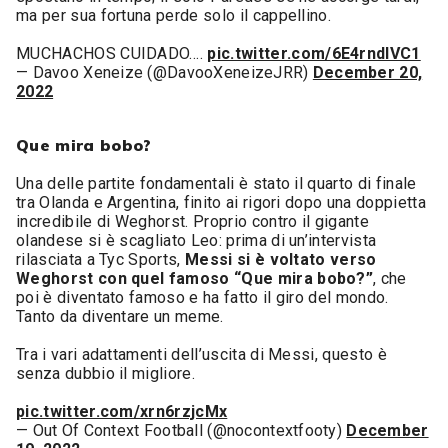
ma per sua fortuna perde solo il cappellino.
MUCHACHOS CUIDADO….
pic.twitter.com/6E4rndIVC1
— Davoo Xeneize (@DavooXeneizeJRR)
December 20,
2022
Que mira bobo?
Una delle partite fondamentali è stato il quarto di finale
tra Olanda e Argentina, finito ai rigori dopo una doppietta
incredibile di Weghorst. Proprio contro il gigante
olandese si è scagliato Leo: prima di un’intervista
rilasciata a Tyc Sports,
Messi si è voltato verso
Weghorst con quel famoso “Que mira bobo?”
, che
poi è diventato famoso e ha fatto il giro del mondo.
Tanto da diventare un meme.
Tra i vari adattamenti dell’uscita di Messi, questo è
senza dubbio il migliore.
pic.twitter.com/xrn6rzjcMx
— Out Of Context Football (@nocontextfooty)
December