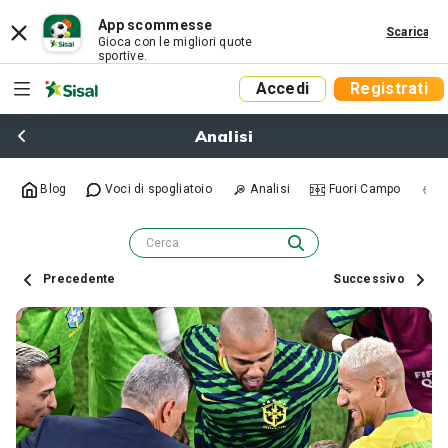
App scommesse
Scarica
Gioca con le migliori quote
sportive.
Accedi
Registrati
Analisi
Blog
Voci di spogliatoio
Analisi
Fuori Campo
R
Precedente
Successivo