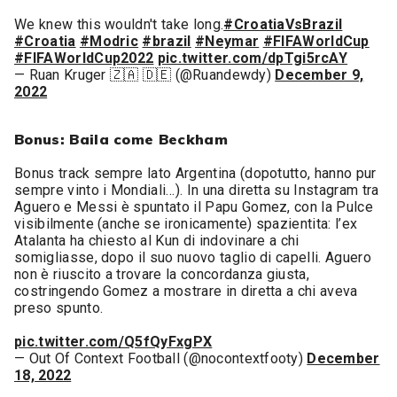
We knew this wouldn't take long.
#CroatiaVsBrazil
#Croatia
#Modric
#brazil
#Neymar
#FIFAWorldCup
#FIFAWorldCup2022
pic.twitter.com/dpTgi5rcAY
— Ruan Kruger 🇿🇦 🇩🇪 (@Ruandewdy)
December 9,
2022
Bonus: Baila come Beckham
Bonus track sempre lato Argentina (dopotutto, hanno pur
sempre vinto i Mondiali…). In una diretta su Instagram tra
Aguero e Messi è spuntato il Papu Gomez, con la Pulce
visibilmente (anche se ironicamente) spazientita: l’ex
Atalanta ha chiesto al Kun di indovinare a chi
somigliasse, dopo il suo nuovo taglio di capelli. Aguero
non è riuscito a trovare la concordanza giusta,
costringendo Gomez a mostrare in diretta a chi aveva
preso spunto.
pic.twitter.com/Q5fQyFxgPX
— Out Of Context Football (@nocontextfooty)
December
18, 2022