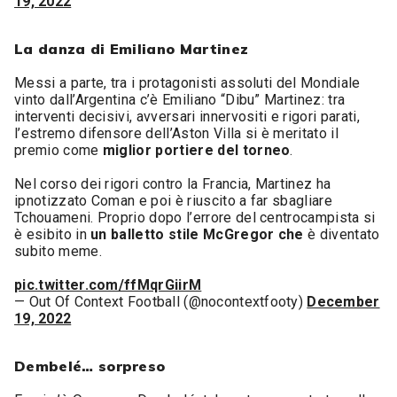
19, 2022
La danza di Emiliano Martinez
Messi a parte, tra i protagonisti assoluti del Mondiale
vinto dall’Argentina c’è Emiliano “Dibu” Martinez: tra
interventi decisivi, avversari innervositi e rigori parati,
l’estremo difensore dell’Aston Villa si è meritato il
premio come
miglior portiere del torneo
.
Nel corso dei rigori contro la Francia, Martinez ha
ipnotizzato Coman e poi è riuscito a far sbagliare
Tchouameni. Proprio dopo l’errore del centrocampista si
è esibito in
un balletto stile McGregor che
è diventato
subito meme.
pic.twitter.com/ffMqrGiirM
— Out Of Context Football (@nocontextfooty)
December
19, 2022
Dembelé… sorpreso