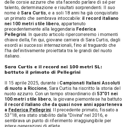
delle corsie azzurre che sta facendo parlare di sé per
talento, determinazione e risultati sorprendenti. Il suo
nome è
Sara Curtis
, e a soli 18 anni ha già conquistato
un primato che sembrava intoccabile:
il record italiano
nei 100 metri stile libero
, appartenuto
precedentemente alla leggendaria
Federica
Pellegrini
. In questo articolo ripercorreremo i momenti
chiave della, fin qui, giovane carriera di Sara Curtis, dagli
esordi ai successi internazionali, fino al traguardo che
l’ha definitivamente proiettata tra le grandi del nuoto
italiano.
Sara Curtis e il record nei 100 metri SL:
battuto il primato di Pellegrini
Il 15 aprile 2025, durante i
Campionati Italiani Assoluti
di nuoto a Riccione
, Sara Curtis ha riscritto la storia del
nuoto azzurro. Con un tempo straordinario di
53”01 nei
100 metri stile libero
, la giovane piemontese ha battuto
il record italiano che da quasi nove anni apparteneva
a
Federica Pellegrini
. Il precedente primato, fissato a
53”18, era stato stabilito dalla "Divina" nel 2016, e
sembrava un punto di riferimento irraggiungibile per
intere generazioni di atlete.