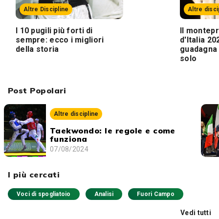
Altre Discipline
Altre disci
I 10 pugili più forti di
Il montepr
sempre: ecco i migliori
d'Italia 2
della storia
guadagna i
solo
Post Popolari
Altre discipline
Taekwondo: le regole e come
funziona
07/08/2024
I più cercati
Voci di spogliatoio
Analisi
Fuori Campo
Vedi tutti