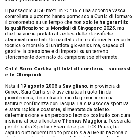
Il passaggio ai 50 metri in 25”16 e una seconda vasca
controllata e potente hanno permesso a Curtis di fermare
il cronometro su un tempo che non solo le
ha garantito
la qualificazione
ai
Mondiali di Singapore 2025
, ma
che l’ha anche portata al vertice delle classifiche
stagionali mondiali. Un risultato che conferma la maturità
tecnica e mentale di un’atleta giovanissima, capace di
gestire la pressione e di imporsi su un terreno
storicamente dominato da campionesse affermate.
Chi è Sara Curtis: gli inizi di carriera, i successi
e le Olimpiadi
Nata il 1
9 agosto 2006
a
Savigliano
, in provincia di
Cuneo, Sara Curtis si è avvicinata al nuoto fin da
piccolissima, dimostrando sin dai primi corsi una
naturale confidenza con l’acqua. La sua ascesa sportiva
è stata rapida e costante, alimentata da talento,
determinazione e un percorso tecnico costruito con cura
insieme al suo allenatore
Thomas Maggiora
. Tesserata
per il Centro Sportivo Esercito e per il CS Roero, ha
saputo distinguersi molto presto sia a livello nazionale