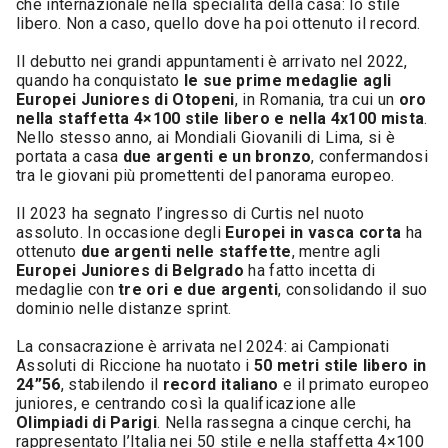
che internazionale nella specialità della casa: lo stile
libero. Non a caso, quello dove ha poi ottenuto il record.
Il debutto nei grandi appuntamenti è arrivato nel 2022,
quando ha conquistato
le sue prime medaglie agli
Europei Juniores di Otopeni
, in Romania, tra cui un
oro
nella staffetta 4×100 stile libero e nella 4x100 mista
.
Nello stesso anno, ai Mondiali Giovanili di Lima, si è
portata a casa
due argenti e un bronzo
, confermandosi
tra le giovani più promettenti del panorama europeo.
Il 2023 ha segnato l’ingresso di Curtis nel nuoto
assoluto. In occasione degli
Europei in vasca corta
ha
ottenuto
due argenti nelle staffette
, mentre agli
Europei Juniores di Belgrado
ha fatto incetta di
medaglie con
tre ori e due argenti
, consolidando il suo
dominio nelle distanze sprint.
La consacrazione è arrivata nel 2024: ai Campionati
Assoluti di Riccione ha nuotato i
50 metri stile libero in
24”56
, stabilendo il
record italiano
e il primato europeo
juniores, e centrando così la qualificazione alle
Olimpiadi di Parigi
. Nella rassegna a cinque cerchi, ha
rappresentato l’Italia nei 50 stile e nella staffetta 4×100