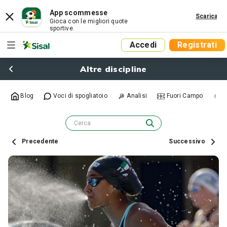
App scommesse
Scarica
Gioca con le migliori quote
sportive.
Accedi
Registrati
Altre discipline
Blog
Voci di spogliatoio
Analisi
Fuori Campo
R
Precedente
Successivo