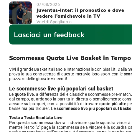
07/08/2026
Juventus-Inter: il pronostico e dove
vedere l'amichevole in TV
Voci di Spogliatoio
Lasciaci un feedback
Scommesse Quote Live Basket in Tempo
Vivi il grande Basket italiano e internazionale con Sisal.it. Dalla
Se
prova la tua conoscenza di questo meraviglioso sport con le
scom
piazzare delle giocate vincenti!
Le scommesse live più popolari sul basket
Le
quote live
, a differenza delle classiche scommesse pre-match,
dal campo, guardando la partita in diretta o semplicemente consult
accade sul parquet, con la possibilità di trovare
quote più alte
pe
basse ma più "sicure". Le
scommesse live più popolari sul baske
Testa a Testa Risultato Live
Per questa scommessa dovrai indovinare quale squadra vincerà l'incon
mentre l'esito "2" paga la scommessa se a vincere è la squadra osp