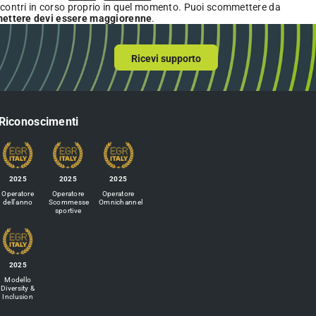
li incontri in corso proprio in quel momento. Puoi scommettere da
mettere devi essere maggiorenne
.
Ricevi supporto
Riconoscimenti
2025
2025
2025
Operatore
Operatore
Operatore
dell'anno
Scommesse
Omnichannel
sportive
2025
Modello
Diversity &
Inclusion