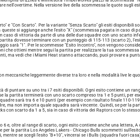
ra Memphis Grizzlies e Minnesota Timberwolves piazzi la scommessa "Te
ivare nell'overtime. Nella versione live della scommessa le quote sugli 
" e "Con Scarto". Per la variante "Senza Scarto" gli esiti disponibili 
a queste si aggiunge anche l'esito "X" (scommessa pagata in caso di 
che in caso di vittoria da parte di una delle due squadre con uno scarto
 partita dovesse terminare con un punteggio di 115-113 (scarto 2), l'e
teggio sarà "1". Per le scommesse "Esito Incontro", non vengono consider
oni che ottieni mentre segui la partita per realizzare la tua scommessa
nti, ma vedi che i Miami Heat stanno attaccando, puoi provare a punt
 con meccaniche leggermente diverse tra loro e nella modalità live le 
 di puntare su uno tra i 7 esiti disponibili. Ogni esito contiene un ran
e la partita terminerà con uno scarto compreso tra 1 e 5 punti, per esem
squadre sarà tra 6 e 10 punti (per esempio con risultato finale 110-119
dre, ma non importa quale squadra sarà vincente. Quindi, se per la part
s con scarto da 1 a 5, sia in caso di vittoria dei Raptors con lo stesso
o 6 e, oltre al range di scarto, ogni esito contiene anche una lettera, A
. Se per la partita Los Angeles Lakers - Chicago Bulls scommetti sull'es
 mentre se scegli l'esito "B+10", vincerai se i Bulls (squadra fuori cas