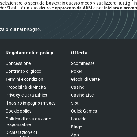
e, selezionare lo sport del basket: in questo modo visualizzerai tutti g
a: Sisal.it è un sito sicuro e
approvato da ADM
e per
iniziare a scom
nza di cui hai bisogno.
Regolamenti e policy
Offerta
Concessione
Scommesse
Contratto di gioco
Poker
Termini e condizioni
Giochi di Carte
Probabilità di vincita
Casinò
Privacy e Data Ethics
Casinò Live
Il nostro impegno Privacy
Slot
Cookie policy
Quick Games
Politica di divulgazione
Lotterie
responsabile
Bingo
Dichiarazione di
App