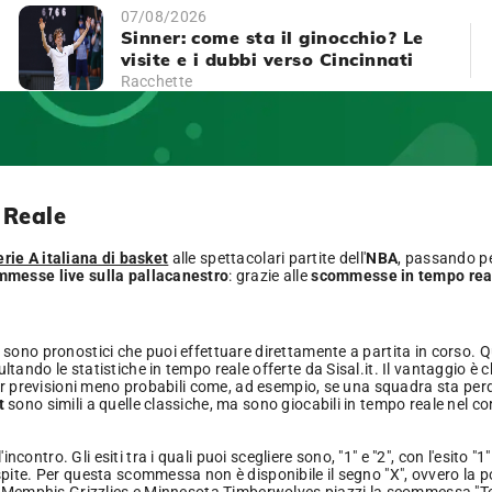
07/08/2026
Sinner: come sta il ginocchio? Le
visite e i dubbi verso Cincinnati
Racchette
 Reale
rie A italiana di basket
alle spettacolari partite dell'
NBA
, passando pe
messe live sulla pallacanestro
: grazie alle
scommesse in tempo rea
 sono pronostici che puoi effettuare direttamente a partita in corso. 
ando le statistiche in tempo reale offerte da Sisal.it. Il vantaggio è 
r previsioni meno probabili come, ad esempio, se una squadra sta perd
t
sono simili a quelle classiche, ma sono giocabili in tempo reale nel cor
tro. Gli esiti tra i quali puoi scegliere sono, "1" e "2", con l'esito "1
ite. Per questa scommessa non è disponibile il segno "X", ovvero la poss