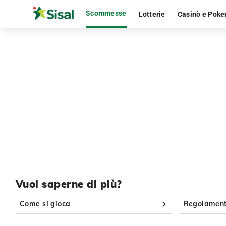
Scommesse
Lotterie
Casinò e Poke
Vuoi saperne di più?
Come si gioca
Regolament