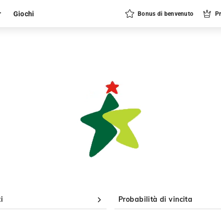
r
Giochi
Bonus di benvenuto
P
Caricamento in corso...
i
Probabilità di vincita