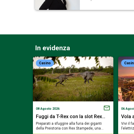
In evidenza
Casino
Casi
08 Agosto 2026
06 Agos
on la slot…
Fuggi da T-Rex con la slot Rex…
Vola 
oni dei faraoni
Preparati a sfuggire alla furia dei giganti
Vivi il 
zze con Bill &…
della Preistoria con Rex Stampede, una…
l’elett