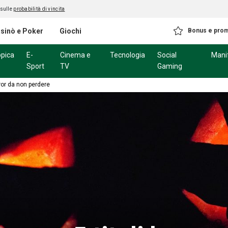
 sulle
probabilità di vincita
sinò e Poker
Giochi
Bonus e pro
ppica
E-
Cinema e
Tecnologia
Social
Mani
Sport
TV
Gaming
ror da non perdere