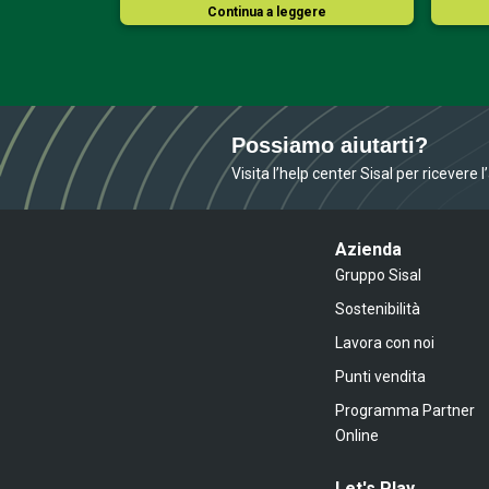
ere
Continua a leggere
Possiamo aiutarti?
Visita l’help center Sisal per ricevere 
Azienda
Gruppo Sisal
Sostenibilità
Lavora con noi
Punti vendita
Programma Partner
Online
Let's Play