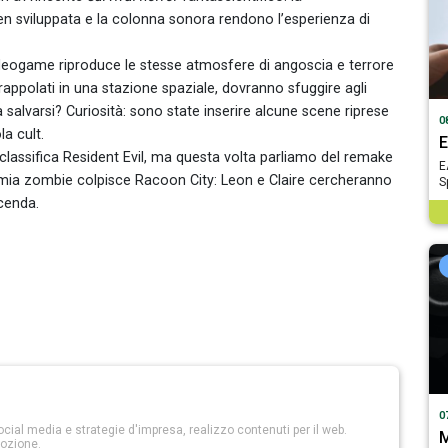
en sviluppata e la colonna sonora rendono l’esperienza di
 videogame riproduce le stesse atmosfere di angoscia e terrore
ntrappolati in una stazione spaziale, dovranno sfuggire agli
 salvarsi? Curiosità: sono state inserire alcune scene riprese
0
la cult.
E
 classifica Resident Evil, ma questa volta parliamo del remake
E
mia zombie colpisce Racoon City: Leon e Claire cercheranno
S
icenda.
0
ial media e strategie d'impresa, realizzo contenuti per il web.
M
ozione.