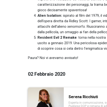
caratterizzazione dei personaggi, la trama b
gioco decisamente spaventosa!
Alien Isolation:
ispirato al film del 1979, il
dell’opera diretta da Ridley Scott. I gamer, i
attacchi dell’alieno xenomorfo. Riusciranno a
dalla pellicola, un omaggio ai fan della pellico
Resident Evil 2 Remake
: torna nella nostra
uscito a gennaio 2019. Una pericolosa epide
di scoprire cosa si cela dietro l’enigmatica v
Paura? Noi vi avevamo avvisato!
02 Febbraio 2020
Serena Ricchiuti
Esperta in comunicazione, soc
Pugliese DOP e romana di ad