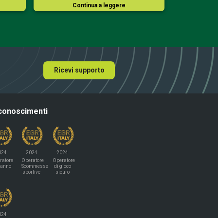
Continua a leggere
Co
Ricevi supporto
conoscimenti
024
2024
2024
ratore
Operatore
Operatore
'anno
Scommesse
di gioco
sportive
sicuro
024