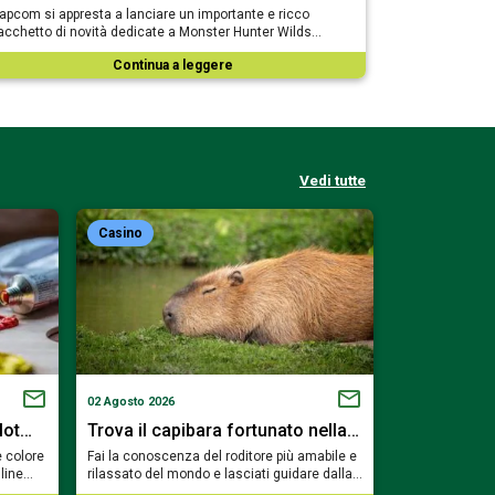
apcom si appresta a lanciare un importante e ricco
acchetto di novità dedicate a Monster Hunter Wilds…
Continua a leggere
Vedi tutte
Casino
Casino
02 Agosto 2026
01 Agosto 2026
slot…
Trova il capibara fortunato nella…
Scendi nell
e colore
Fai la conoscenza del roditore più amabile e
Accendi i cande
nline…
rilassato del mondo e lasciati guidare dalla…
piccone e prepa