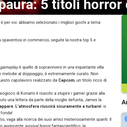
ura: 5 titoli horror
è per voi: abbiamo selezionato i migliori giochi a tema
iù spaventosi in commercio, seguite la nostra top 5 e
gameplay
è quello di sopravvivere in una inquietante villa
alle melodie al doppiaggio, è estremamente curato. Non
 questo capolavoro realizzato da
Capcom
, un titolo ricco di
deogioco di Konami è riuscito a stupire i gamer grazie alla
vuto una lettera da parte della moglie defunta, James la
Ar
 appare
.
L’atmosfera riuscirà sicuramente a
turbarvi
: vi
 fonda!
o, vaga alla ricerca dei suoi amici misteriosamente spariti. Il
un avvincente
survival horror
fantascientifico: la