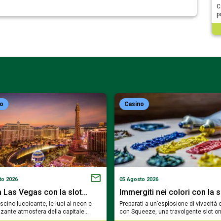
C
p
no
Casino
to 2026
05 Agosto 2026
a Las Vegas con la slot…
Immergiti nei colori con la 
fascino luccicante, le luci al neon e
Preparati a un’esplosione di vivacità 
rizzante atmosfera della capitale…
con Squeeze, una travolgente slot o