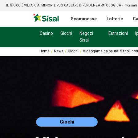
IL GIOCO È VIETATO AI MINORI E PUÒ CAUSARE DIPENDENZA PATOLOGICA
- Informati
Scommesse
Lotterie
Ca
Casino
Giochi
Negozi
Estrazioni
I
Sisal
Home
News
Giochi
Videogame da paura: 5 titoli hor
Giochi