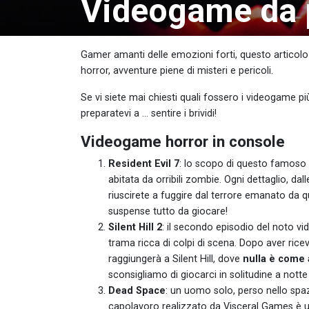
Videogame da pa
Gamer amanti delle emozioni forti, questo articolo 
horror, avventure piene di misteri e pericoli.
Se vi siete mai chiesti quali fossero i videogame p
preparatevi a … sentire i brividi!
Videogame horror in console
Resident Evil 7
: lo scopo di questo famoso
abitata da orribili zombie. Ogni dettaglio, d
riuscirete a fuggire dal terrore emanato da
suspense tutto da giocare!
Silent Hill 2
: il secondo episodio del noto vi
trama ricca di colpi di scena. Dopo aver rice
raggiungerà a Silent Hill, dove
nulla è come
sconsigliamo di giocarci in solitudine a notte
Dead Space
: un uomo solo, perso nello spazi
capolavoro realizzato da Visceral Games è 