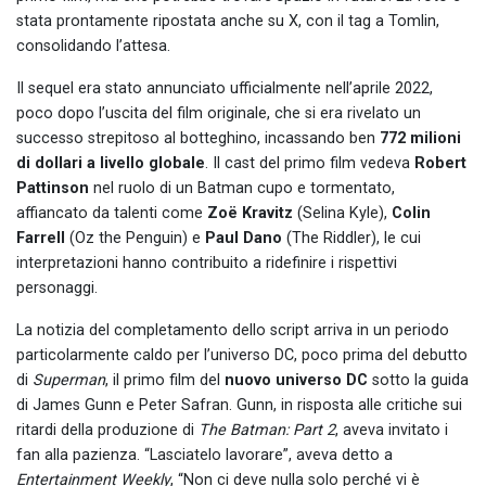
stata prontamente ripostata anche su X, con il tag a Tomlin,
consolidando l’attesa.
Il sequel era stato annunciato ufficialmente nell’aprile 2022,
poco dopo l’uscita del film originale, che si era rivelato un
successo strepitoso al botteghino, incassando ben
772 milioni
di dollari a livello globale
. Il cast del primo film vedeva
Robert
Pattinson
nel ruolo di un Batman cupo e tormentato,
affiancato da talenti come
Zoë Kravitz
(Selina Kyle),
Colin
Farrell
(Oz the Penguin) e
Paul Dano
(The Riddler), le cui
interpretazioni hanno contribuito a ridefinire i rispettivi
personaggi.
La notizia del completamento dello script arriva in un periodo
particolarmente caldo per l’universo DC, poco prima del debutto
di
Superman
, il primo film del
nuovo universo DC
sotto la guida
di James Gunn e Peter Safran. Gunn, in risposta alle critiche sui
ritardi della produzione di
The Batman: Part 2
, aveva invitato i
fan alla pazienza. “Lasciatelo lavorare”, aveva detto a
Entertainment Weekly
, “Non ci deve nulla solo perché vi è