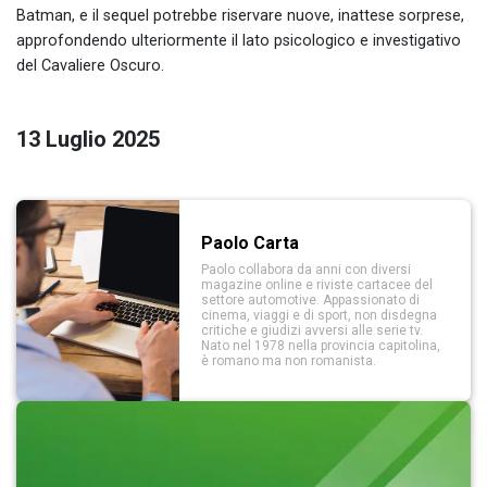
Batman, e il sequel potrebbe riservare nuove, inattese sorprese,
approfondendo ulteriormente il lato psicologico e investigativo
del Cavaliere Oscuro.
13 Luglio 2025
Paolo Carta
Paolo collabora da anni con diversi
magazine online e riviste cartacee del
settore automotive. Appassionato di
cinema, viaggi e di sport, non disdegna
critiche e giudizi avversi alle serie tv.
Nato nel 1978 nella provincia capitolina,
è romano ma non romanista.