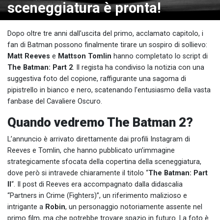
sceneggiatura è pronta!
Dopo oltre tre anni dall’uscita del primo, acclamato capitolo, i
fan di Batman possono finalmente tirare un sospiro di sollievo:
Matt Reeves
e
Mattson Tomlin
hanno completato lo script di
The Batman: Part 2
. Il regista ha condiviso la notizia con una
suggestiva foto del copione, raffigurante una sagoma di
pipistrello in bianco e nero, scatenando l’entusiasmo della vasta
fanbase del Cavaliere Oscuro.
Quando vedremo The Batman 2?
L’annuncio è arrivato direttamente dai profili Instagram di
Reeves e Tomlin, che hanno pubblicato un’immagine
strategicamente sfocata della copertina della sceneggiatura,
dove però si intravede chiaramente il titolo “
The Batman: Part
II
“. Il post di Reeves era accompagnato dalla didascalia
“Partners in Crime (Fighters)”, un riferimento malizioso e
intrigante a
Robin
, un personaggio notoriamente assente nel
primo film, ma che potrebbe trovare spazio in futuro. La foto è