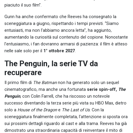
piaciuto il suo film”.
Gunn ha anche confermato che Reeves ha consegnato la
sceneggiatura a giugno, rispettando i tempi previsti. “Siamo
entusiasti, ma non l’abbiamo ancora letta”, ha aggiunto,
aumentando la curiosità sul contenuto del copione. Nonostante
l’entusiasmo, i fan dovranno armarsi di pazienza: il film è atteso
nelle sale solo per il
1° ottobre 2027
.
The Penguin, la serie TV da
recuperare
Il primo film di
The Batman
non ha generato solo un sequel
cinematografico, ma anche una fortunata
serie spin-off,
The
Penguin
, con Colin Farrell, che ha riscosso un notevole
successo diventando la terza serie più vista su HBO Max, dietro
solo a
House of the Dragon
e
The Last of Us
. Con la
sceneggiatura finalmente completata, l’attenzione si sposta ora
sui prossimi dettagli riguardo al cast e alla trama. Reeves ha già
dimostrato una straordinaria capacità di reinventare il mito di