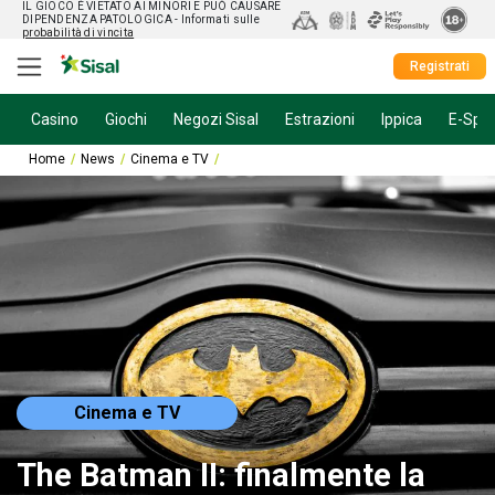
IL GIOCO È VIETATO AI MINORI E PUÒ CAUSARE
DIPENDENZA PATOLOGICA
- Informati sulle
probabilità di vincita
Registrati
Casino
Giochi
Negozi Sisal
Estrazioni
Ippica
E-Spor
Home
News
Cinema e TV
The Batman II: finalmente la sceneggiatura 
Cinema e TV
The Batman II: finalmente la