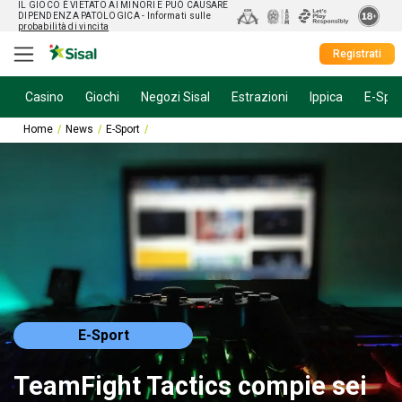
IL GIOCO È VIETATO AI MINORI E PUÒ CAUSARE
DIPENDENZA PATOLOGICA
- Informati sulle
probabilità di vincita
Registrati
Casino
Giochi
Negozi Sisal
Estrazioni
Ippica
E-Spor
Home
News
E-Sport
TeamFight Tactics compie sei anni e ritorna la fest
E-Sport
TeamFight Tactics compie sei