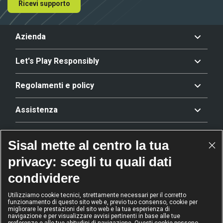
Ricevi supporto
Azienda
Let's Play Responsibly
Regolamenti e policy
Assistenza
Offerta
Sisal mette al centro la tua
privacy: scegli tu quali dati
Riconoscimenti
condividere
Utilizziamo cookie tecnici, strettamente necessari per il corretto
funzionamento di questo sito web e, previo tuo consenso, cookie per
2024
2024
2024
2024
migliorare le prestazioni del sito web e la tua esperienza di
Operatore
Operatore
Operatore di
Modello
navigazione e per visualizzare avvisi pertinenti in base alle tue
dell'anno
Scommesse
gioco sicuro
Diversity &