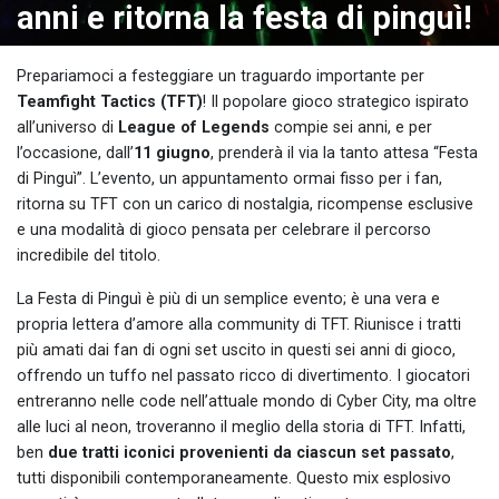
anni e ritorna la festa di pinguì!
Prepariamoci a festeggiare un traguardo importante per
Teamfight Tactics (TFT)
! Il popolare gioco strategico ispirato
all’universo di
League of Legends
compie sei anni, e per
l’occasione, dall’
11 giugno
, prenderà il via la tanto attesa “Festa
di Pinguì”. L’evento, un appuntamento ormai fisso per i fan,
ritorna su TFT con un carico di nostalgia, ricompense esclusive
e una modalità di gioco pensata per celebrare il percorso
incredibile del titolo.
La Festa di Pinguì è più di un semplice evento; è una vera e
propria lettera d’amore alla community di TFT. Riunisce i tratti
più amati dai fan di ogni set uscito in questi sei anni di gioco,
offrendo un tuffo nel passato ricco di divertimento. I giocatori
entreranno nelle code nell’attuale mondo di Cyber City, ma oltre
alle luci al neon, troveranno il meglio della storia di TFT. Infatti,
ben
due tratti iconici provenienti da ciascun set passato
,
tutti disponibili contemporaneamente. Questo mix esplosivo