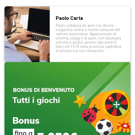
Paolo Carta
Paolo collabora da anni con diversi
magazine online e riviste cartacee del
settore automotive. Appassionato di
cinema, viaggi e di sport, non disdegna
critiche e giudizi avversi alle serie tv.
Nato nel 1978 nella provincia capitolina,
è romano ma non romanista.