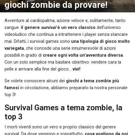
giochi zombie da provare!
Avventure al cardiopalma, azione veloce e, solitamente, tanto
sangue:
il genere
survival
è un vero classico
dell’universo
videoludico che continua a intrattenere i player senza stancare
mai. Difatti, i survival games sono
una tipologia di gioco molto
variegata
, che concede una serie innumerevole di azioni
possibili in grado di
creare ogni volta un’avventura diversa
.
Con un solo semplice ma basilare obiettivo: vendere cara la
pelle e arrivare alla fine del gioco…
vivi!
Se volete conoscere alcuni dei
giochi a tema zombie più
famosi
in circolazione, abbiamo preparato la nostra personale
top 3!
Survival Games a tema zombie, la
top 3
I morti viventi sono un vero e proprio classico del genere
survival. Da dove vengono e soprattutto,
cosa vogliono da noi