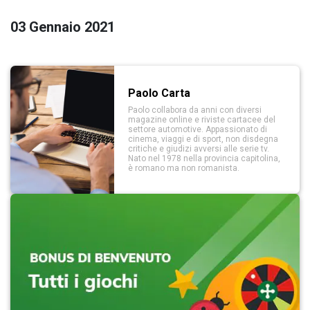
03 Gennaio 2021
Paolo Carta
Paolo collabora da anni con diversi
magazine online e riviste cartacee del
settore automotive. Appassionato di
cinema, viaggi e di sport, non disdegna
critiche e giudizi avversi alle serie tv.
Nato nel 1978 nella provincia capitolina,
è romano ma non romanista.