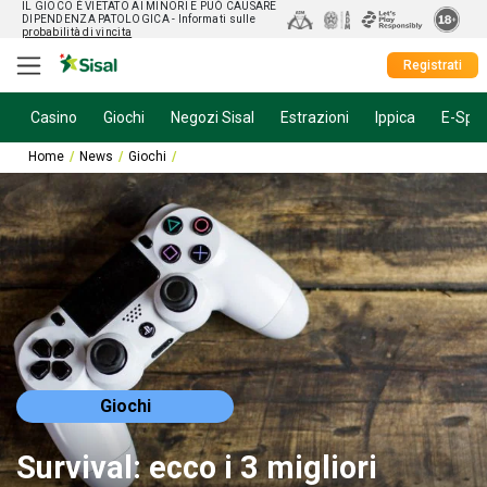
IL GIOCO È VIETATO AI MINORI E PUÒ CAUSARE
DIPENDENZA PATOLOGICA
- Informati sulle
probabilità di vincita
Registrati
Casino
Giochi
Negozi Sisal
Estrazioni
Ippica
E-Spor
Home
News
Giochi
Survival: ecco i 3 migliori giochi zombie da provare
Giochi
Survival: ecco i 3 migliori