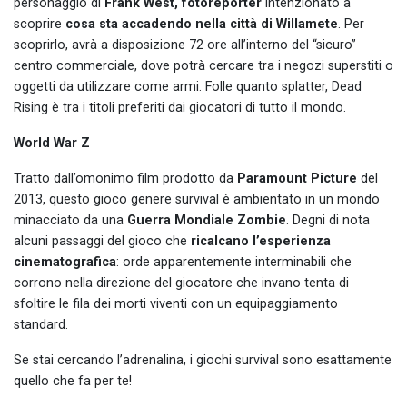
personaggio di
Frank West, fotoreporter
intenzionato a
scoprire
cosa sta accadendo nella città di Willamete
. Per
scoprirlo, avrà a disposizione 72 ore all’interno del “sicuro”
centro commerciale, dove potrà cercare tra i negozi superstiti o
oggetti da utilizzare come armi. Folle quanto splatter, Dead
Rising è tra i titoli preferiti dai giocatori di tutto il mondo.
World War Z
Tratto dall’omonimo film prodotto da
Paramount Picture
del
2013, questo gioco genere survival è ambientato in un mondo
minacciato da una
Guerra Mondiale Zombie
. Degni di nota
alcuni passaggi del gioco che
ricalcano l’esperienza
cinematografica
: orde apparentemente interminabili che
corrono nella direzione del giocatore che invano tenta di
sfoltire le fila dei morti viventi con un equipaggiamento
standard.
Se stai cercando l’adrenalina, i giochi survival sono esattamente
quello che fa per te!