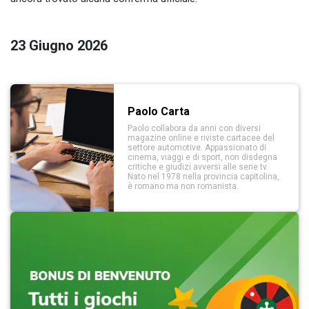
23 Giugno 2026
Paolo Carta
Paolo collabora da anni con diversi
magazine online e riviste cartacee del
settore automotive. Appassionato di
cinema, viaggi e di sport, non disdegna
critiche e giudizi avversi alle serie tv.
Nato nel 1978 nella provincia capitolina,
è romano ma non romanista.