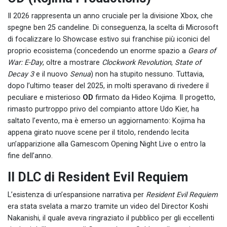
Il 2026 rappresenta un anno cruciale per la divisione Xbox, che
spegne ben 25 candeline. Di conseguenza, la scelta di Microsoft
di focalizzare lo Showcase estivo sui franchise più iconici del
proprio ecosistema (concedendo un enorme spazio a
Gears of
War: E-Day
, oltre a mostrare
Clockwork Revolution
,
State of
Decay 3
e il nuovo
Senua
) non ha stupito nessuno. Tuttavia,
dopo l’ultimo teaser del 2025, in molti speravano di rivedere il
peculiare e misterioso
OD
firmato da Hideo Kojima. Il progetto,
rimasto purtroppo privo del compianto attore Udo Kier, ha
saltato l’evento, ma è emerso un aggiornamento: Kojima ha
appena girato nuove scene per il titolo, rendendo lecita
un’apparizione alla Gamescom Opening Night Live o entro la
fine dell’anno.
Il DLC di Resident Evil Requiem
L’esistenza di un’espansione narrativa per
Resident Evil Requiem
era stata svelata a marzo tramite un video del Director Koshi
Nakanishi, il quale aveva ringraziato il pubblico per gli eccellenti