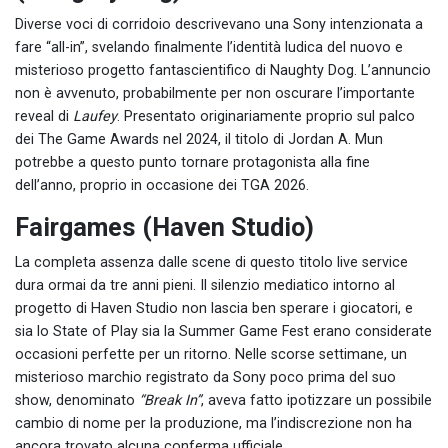
Diverse voci di corridoio descrivevano una Sony intenzionata a
fare “all-in”, svelando finalmente l’identità ludica del nuovo e
misterioso progetto fantascientifico di Naughty Dog. L’annuncio
non è avvenuto, probabilmente per non oscurare l’importante
reveal di
Laufey
. Presentato originariamente proprio sul palco
dei The Game Awards nel 2024, il titolo di Jordan A. Mun
potrebbe a questo punto tornare protagonista alla fine
dell’anno, proprio in occasione dei TGA 2026.
Fairgames (Haven Studio)
La completa assenza dalle scene di questo titolo live service
dura ormai da tre anni pieni. Il silenzio mediatico intorno al
progetto di Haven Studio non lascia ben sperare i giocatori, e
sia lo State of Play sia la Summer Game Fest erano considerate
occasioni perfette per un ritorno. Nelle scorse settimane, un
misterioso marchio registrato da Sony poco prima del suo
show, denominato
“Break In”
, aveva fatto ipotizzare un possibile
cambio di nome per la produzione, ma l’indiscrezione non ha
ancora trovato alcuna conferma ufficiale.