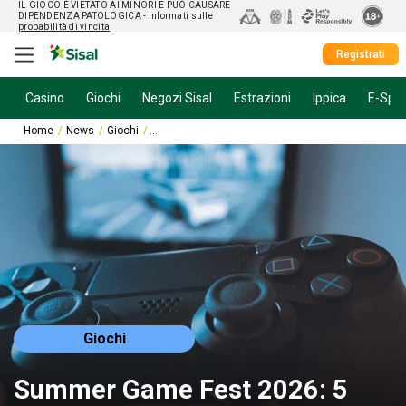
IL GIOCO È VIETATO AI MINORI E PUÒ CAUSARE
DIPENDENZA PATOLOGICA
- Informati sulle
probabilità di vincita
Registrati
Casino
Giochi
Negozi Sisal
Estrazioni
Ippica
E-Spor
Home
News
Giochi
Summer Game Fest 2026: 5 assenze che ci sono
Giochi
Summer Game Fest 2026: 5