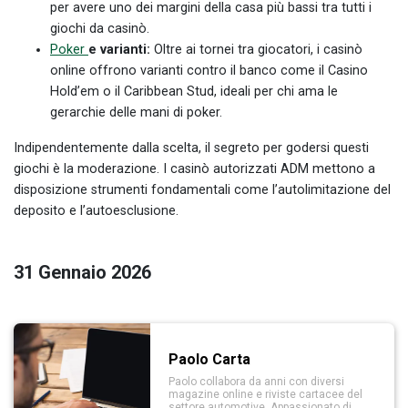
per avere uno dei margini della casa più bassi tra tutti i
giochi da casinò.
Poker
e varianti:
Oltre ai tornei tra giocatori, i casinò
online offrono varianti contro il banco come il Casino
Hold’em o il Caribbean Stud, ideali per chi ama le
gerarchie delle mani di poker.
Indipendentemente dalla scelta, il segreto per godersi questi
giochi è la moderazione. I casinò autorizzati ADM mettono a
disposizione strumenti fondamentali come l’autolimitazione del
deposito e l’autoesclusione.
31 Gennaio 2026
Paolo Carta
Paolo collabora da anni con diversi
magazine online e riviste cartacee del
settore automotive. Appassionato di