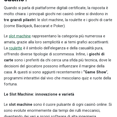
Quando si parla di piattaforme digitali certificate, la risposta è
molto chiara: i principali giochi nei casinò online si dividono in
tre grandi pilastri
: le slot machine, la roulette e i giochi di carte
(come Blackjack, Baccarat e Poker).
Le
slot machine
rappresentano la categoria più numerosa e
amata, grazie alla loro semplicità e ai temi grafici accattivanti.
La
roulette
è il simbolo dell’eleganza e della casualità pura,
offrendo diverse tipologie di scommessa. Infine, i
giochi di
carte
sono i preferiti da chi cerca una sfida più tecnica, dove le
decisioni del giocatore possono influenzare il margine della
casa. A questi si sono aggiunti recentemente i
“Game Show
“,
programmi interattivi dal vivo che mescolano quiz e ruote della
fortuna.
Le Slot Machine: innovazione e varietà
Le
slot machine
sono il cuore pulsante di ogni casinò online. Si
sono evolute enormemente dai tempi dei rulli meccanici,
diventando dei veri e propri software di alta ingegneria.