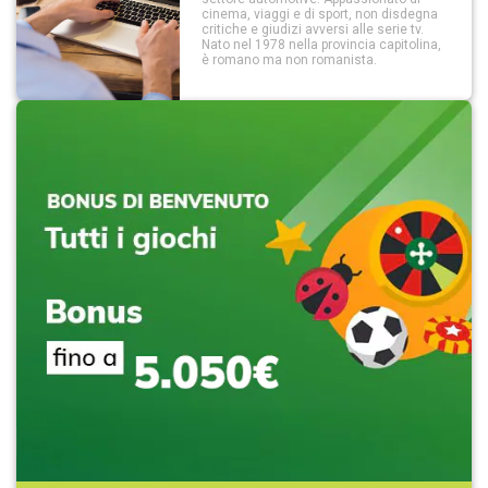
cinema, viaggi e di sport, non disdegna
critiche e giudizi avversi alle serie tv.
Nato nel 1978 nella provincia capitolina,
è romano ma non romanista.