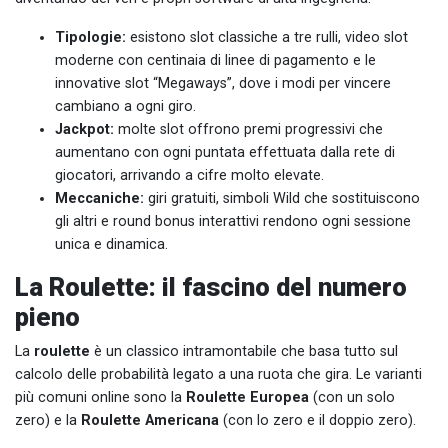
Tipologie:
esistono slot classiche a tre rulli, video slot
moderne con centinaia di linee di pagamento e le
innovative slot “Megaways”, dove i modi per vincere
cambiano a ogni giro.
Jackpot:
molte slot offrono premi progressivi che
aumentano con ogni puntata effettuata dalla rete di
giocatori, arrivando a cifre molto elevate.
Meccaniche:
giri gratuiti, simboli Wild che sostituiscono
gli altri e round bonus interattivi rendono ogni sessione
unica e dinamica.
La Roulette: il fascino del numero
pieno
La
roulette
è un classico intramontabile che basa tutto sul
calcolo delle probabilità legato a una ruota che gira. Le varianti
più comuni online sono la
Roulette Europea
(con un solo
zero) e la
Roulette Americana
(con lo zero e il doppio zero).