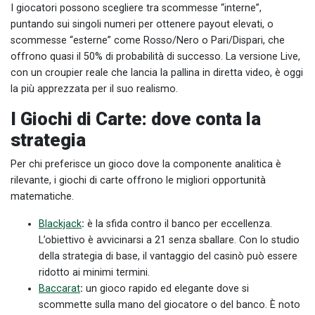
I giocatori possono scegliere tra scommesse “interne”,
puntando sui singoli numeri per ottenere payout elevati, o
scommesse “esterne” come Rosso/Nero o Pari/Dispari, che
offrono quasi il 50% di probabilità di successo. La versione Live,
con un croupier reale che lancia la pallina in diretta video, è oggi
la più apprezzata per il suo realismo.
I Giochi di Carte: dove conta la
strategia
Per chi preferisce un gioco dove la componente analitica è
rilevante, i giochi di carte offrono le migliori opportunità
matematiche.
Blackjack
:
è la sfida contro il banco per eccellenza.
L’obiettivo è avvicinarsi a 21 senza sballare. Con lo studio
della strategia di base, il vantaggio del casinò può essere
ridotto ai minimi termini.
Baccarat
:
un gioco rapido ed elegante dove si
scommette sulla mano del giocatore o del banco. È noto