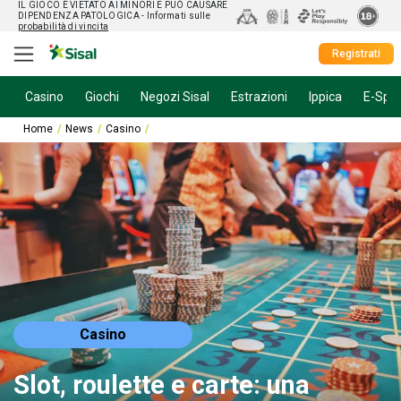
IL GIOCO È VIETATO AI MINORI E PUÒ CAUSARE
DIPENDENZA PATOLOGICA
- Informati sulle
probabilità di vincita
Registrati
Casino
Giochi
Negozi Sisal
Estrazioni
Ippica
E-Spor
Home
News
Casino
Slot, roulette e carte: una panoramica dei giochi pi
Casino
Slot, roulette e carte: una