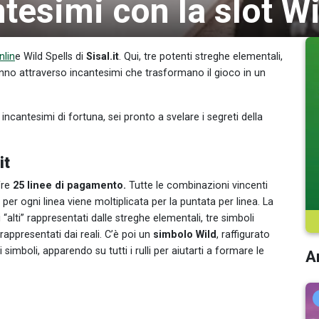
ntesimi con la slot Wi
nlin
e Wild Spells di
Sisal.it
. Qui, tre potenti streghe elementali,
anno attraverso incantesimi che trasformano il gioco in un
incantesimi di fortuna, sei pronto a svelare i segreti della
it
fre
25 linee di pagamento.
Tutte le combinazioni vincenti
 per ogni linea viene moltiplicata per la puntata per linea. La
 “alti” rappresentati dalle streghe elementali, tre simboli
 rappresentati dai reali. C’è poi un
simbolo Wild
, raffigurato
ri simboli, apparendo su tutti i rulli per aiutarti a formare le
Ar