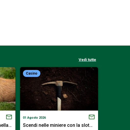
Vedi tutte
Casino
Casino
01 Agosto 2026
19 Luglio 2026
nella…
Scendi nelle miniere con la slot…
Viaggia tra