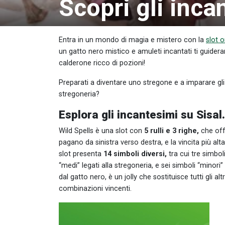
Scopri gli inca
Entra in un mondo di magia e mistero con la
slot o
un gatto nero mistico e amuleti incantati ti guider
calderone ricco di pozioni!
Preparati a diventare uno stregone e a imparare gli 
stregoneria?
Esplora gli incantesimi su Sisal.
Wild Spells è una slot con
5 rulli e 3 righe,
che of
pagano da sinistra verso destra, e la vincita più alta
slot presenta
14 simboli diversi,
tra cui tre simboli
“medi” legati alla stregoneria, e sei simboli “minori”
dal gatto nero, è un jolly che sostituisce tutti gli alt
combinazioni vincenti.