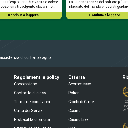
i a un’esplosione di vivacità e colore
Fai la conoscenza del roditore più am
eeze, una travolgente slot online…
rilassato del mondo e lasciati guidar
Continua a leggere
Continua a leggere
l’assistenza di cui hai bisogno.
Regolamenti e policy
Offerta
Ri
Concessione
Scommesse
Contratto di gioco
Poker
Termini e condizioni
Giochi di Carte
2
Ope
dell
Carta dei Servizi
Casinò
Probabilità di vincita
Casinò Live