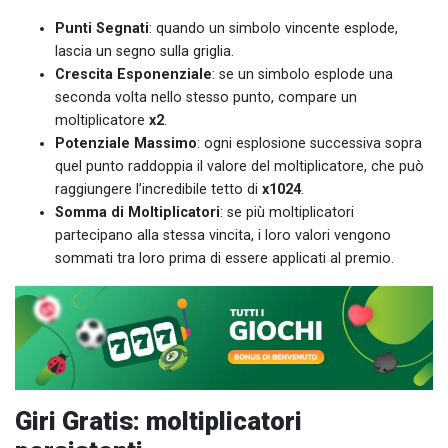
Punti Segnati
: quando un simbolo vincente esplode,
lascia un segno sulla griglia.
Crescita Esponenziale
: se un simbolo esplode una
seconda volta nello stesso punto, compare un
moltiplicatore
x2
.
Potenziale Massimo
: ogni esplosione successiva sopra
quel punto raddoppia il valore del moltiplicatore, che può
raggiungere l’incredibile tetto di
x1024
.
Somma di Moltiplicatori
: se più moltiplicatori
partecipano alla stessa vincita, i loro valori vengono
sommati tra loro prima di essere applicati al premio.
Giri Gratis: moltiplicatori