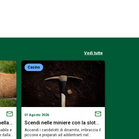
Vedi tutte
Casino
Casino
01 Agosto 2026
19 Luglio 2026
nella…
Scendi nelle miniere con la slot…
Viaggia tra
abile e
Accendi i candelotti di dinamite, imbraccia il
Preparati a sfi
e dalla…
piccone e preparati ad addentrarti nel…
e a risvegliare