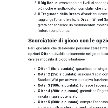
Il Big Bonus
: avanzando nei livelli si accede
più ricche e moltiplicatori cumulativi che inc
Il Traguardo della Dream Wheel
: chi riesc
raggiunge l’ultimo livello, la
Dream Wheel
(la
girata per applicare un monumentale moltipl
l’intero round bonus.
Scorciatoie di gioco con le opzi
Per i giocatori che desiderano personalizzare l’inten
opzioni
X-iter
, attivabile unicamente nel gioco bas
diverse modalità di gioco istantanee:
X-iter 1 (5x la puntata)
: garantisce un singol
X-iter 2 (25x la puntata)
: assicura 3 spin co
Stacked Wild per attivare la relativa funzione
X-iter 3 (100x la puntata)
: fornisce l’access
X-iter 4 (200x la puntata)
: garantisce l’ingr
vincita iniziale potenziato.
X-iter 5 (500x la puntata)
: compra l’accesso
superare tutti gli step intermedi del sogno 