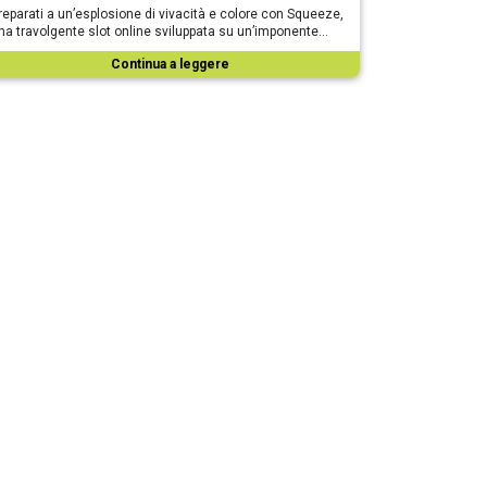
reparati a un’esplosione di vivacità e colore con Squeeze,
na travolgente slot online sviluppata su un’imponente…
Continua a leggere