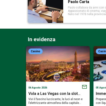
Paolo Carta
Paolo collabora da anni con d
Appassionato di cinema, viaggi
Nato nel 1978 nella provinci
In evidenza
Casino
Casi
06 Agosto 2026
05 Agos
a Bavaria…
Vola a Las Vegas con la slot…
Immerg
ortare nel cuore
Vivi il fascino luccicante, le luci al neon e
Preparat
mosa del…
l’elettrizzante atmosfera della capitale…
con Squ