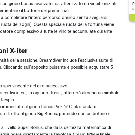
 a un gioco bonus avanzato, caratterizzato da vincite iniziali
P
u
rementano il bottone dei premi finali.
e a completare l’intero percorso onirico senza svegliarsi
 ruota dei sogni). Questa speciale ruota della fortuna viene
icatore complessivo a tutte le vincite accumulate durante
oni X-iter
sità della sessione, Dreamdiver include l’esclusiva suite di
e. Cliccando sull’apposito pulsante è possibile acquistare 5
o spin vincente nel giro successivo.
nsecutivi in cui, in ognuno di essi, atterrerà almeno un simbolo
 Respin.
o immediato al gioco bonus Pick ‘n’ Click standard.
esso diretto al gioco Big Bonus, partendo con un bottino di
 al livello Super Bonus, che dà la certezza matematica di
e raggiungere direttamente la favolosa
Dream Wheel
finale.