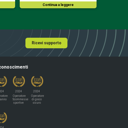
Continua a leggere
Co
Ricevi supporto
conoscimenti
024
2024
2024
ratore
Operatore
Operatore
'anno
Scommesse
di gioco
sportive
sicuro
024