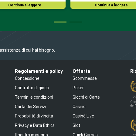
Continua a leggere
Continua a leggere
l’assistenza di cui hai bisogno.
Regolamenti e policy
Offerta
Ri
Concessione
Scommesse
Contratto di gioco
Poker
Termini e condizioni
Giochi di Carte
2
Ope
dell
Carta dei Servizi
Casinò
Probabilità di vincita
Casinò Live
Privacy e Data Ethics
Slot
Il nostro impegno
Quick Games
2