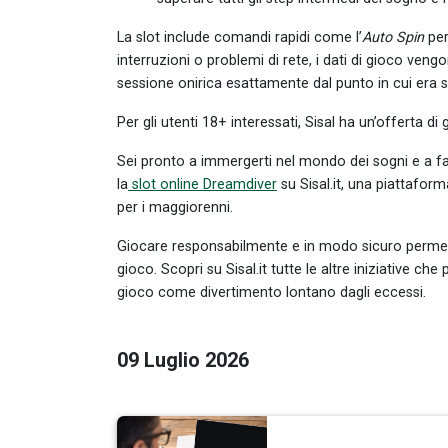
La slot include comandi rapidi come l’
Auto Spin
per
interruzioni o problemi di rete, i dati di gioco ven
sessione onirica esattamente dal punto in cui era 
Per gli utenti 18+ interessati, Sisal ha un’offerta di
Sei pronto a immergerti nel mondo dei sogni e a far
la
slot online Dreamdiver
su Sisal.it, una piattafor
per i maggiorenni.
Giocare responsabilmente e in modo sicuro permet
gioco. Scopri su Sisal.it tutte le altre iniziative ch
gioco come divertimento lontano dagli eccessi.
09 Luglio 2026