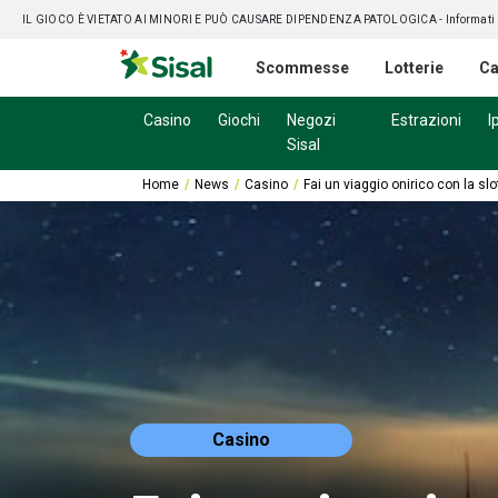
IL GIOCO È VIETATO AI MINORI E PUÒ CAUSARE DIPENDENZA PATOLOGICA
- Informati
Scommesse
Lotterie
Ca
Casino
Giochi
Negozi
Estrazioni
I
Sisal
Home
News
Casino
Fai un viaggio onirico con la sl
Casino