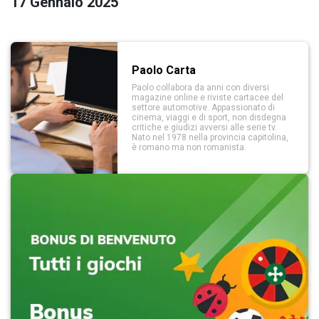
17 Gennaio 2025
Paolo Carta
Paolo collabora da anni con diversi
magazine online e riviste cartacee del
settore automotive. Appassionato di
cinema, viaggi e di sport, non disdegna
critiche e giudizi avversi alle serie tv.
Nato nel 1978 nella provincia capitolina,
è romano ma non romanista.