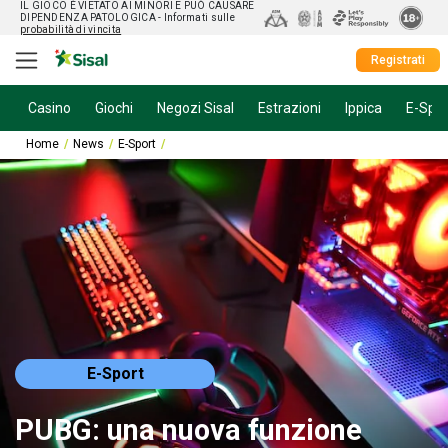
IL GIOCO È VIETATO AI MINORI E PUÒ CAUSARE
DIPENDENZA PATOLOGICA
- Informati sulle
probabilità di vincita
Registrati
Casino
Giochi
Negozi Sisal
Estrazioni
Ippica
E-Spor
Home
News
E-Sport
PUBG: una nuova funzione introdurrà i compagni gui
E-Sport
PUBG: una nuova funzione