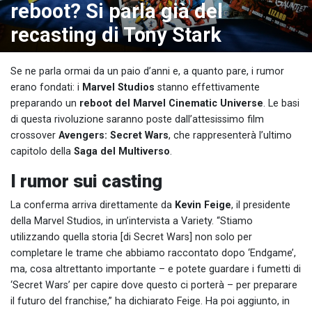
reboot? Si parla già del
recasting di Tony Stark
Se ne parla ormai da un paio d’anni e, a quanto pare, i rumor
erano fondati: i
Marvel Studios
stanno effettivamente
preparando un
reboot del Marvel Cinematic Universe
. Le basi
di questa rivoluzione saranno poste dall’attesissimo film
crossover
Avengers: Secret Wars
, che rappresenterà l’ultimo
capitolo della
Saga del Multiverso
.
I rumor sui casting
La conferma arriva direttamente da
Kevin Feige
, il presidente
della Marvel Studios, in un’intervista a Variety. “Stiamo
utilizzando quella storia [di Secret Wars] non solo per
completare le trame che abbiamo raccontato dopo ‘Endgame’,
ma, cosa altrettanto importante – e potete guardare i fumetti di
‘Secret Wars’ per capire dove questo ci porterà – per preparare
il futuro del franchise,” ha dichiarato Feige. Ha poi aggiunto, in