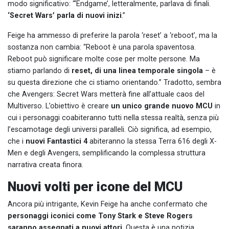
modo significativo: “‘Endgame’, letteralmente, parlava di finali.
‘Secret Wars’ parla di nuovi inizi
.”
Feige ha ammesso di preferire la parola ‘reset’ a ‘reboot’, ma la
sostanza non cambia: “Reboot è una parola spaventosa.
Reboot può significare molte cose per molte persone. Ma
stiamo parlando di
reset, di una linea temporale singola
– è
su questa direzione che ci stiamo orientando.” Tradotto, sembra
che Avengers: Secret Wars metterà fine all’attuale caos del
Multiverso. L’obiettivo è creare
un unico grande nuovo MCU
in
cui i personaggi coabiteranno tutti nella stessa realtà, senza più
l’escamotage degli universi paralleli. Ciò significa, ad esempio,
che i
nuovi Fantastici 4
abiteranno la stessa Terra 616 degli X-
Men e degli Avengers, semplificando la complessa struttura
narrativa creata finora.
Nuovi volti per icone del MCU
Ancora più intrigante, Kevin Feige ha anche confermato che
personaggi iconici come Tony Stark e Steve Rogers
saranno assegnati a nuovi attori
. Questa è una notizia