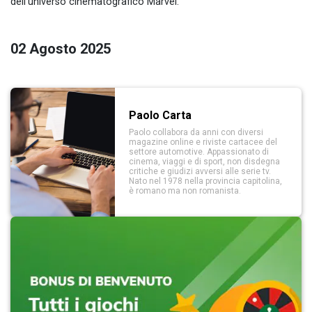
dell’universo cinematografico Marvel.
02 Agosto 2025
Paolo Carta
Paolo collabora da anni con diversi
magazine online e riviste cartacee del
settore automotive. Appassionato di
cinema, viaggi e di sport, non disdegna
critiche e giudizi avversi alle serie tv.
Nato nel 1978 nella provincia capitolina,
è romano ma non romanista.