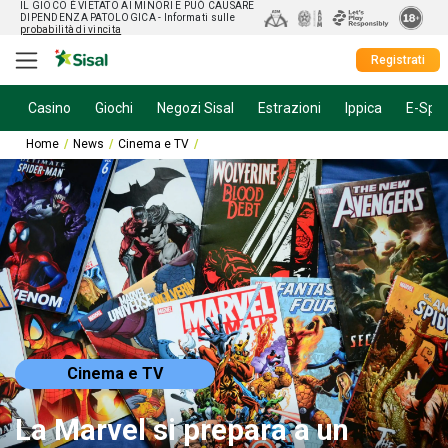
IL GIOCO È VIETATO AI MINORI E PUÒ CAUSARE
DIPENDENZA PATOLOGICA
- Informati sulle
probabilità di vincita
Registrati
Casino
Giochi
Negozi Sisal
Estrazioni
Ippica
E-Spor
Home
News
Cinema e TV
La Marvel si prepara a un reboot? Si parla già
Cinema e TV
La Marvel si prepara a un