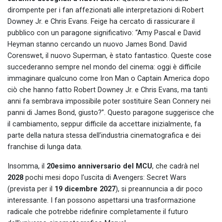
dirompente per i fan affezionati alle interpretazioni di Robert
Downey Jr. e Chris Evans. Feige ha cercato di rassicurare il
pubblico con un paragone significativo: “Amy Pascal e David
Heyman stanno cercando un nuovo James Bond. David
Corenswet, il nuovo Superman, è stato fantastico. Queste cose
succederanno sempre nel mondo del cinema: oggi è difficile
immaginare qualcuno come Iron Man o Captain America dopo
ciò che hanno fatto Robert Downey Jr. e Chris Evans, ma tanti
anni fa sembrava impossibile poter sostituire Sean Connery nei
panni di James Bond, giusto?”. Questo paragone suggerisce che
il cambiamento, seppur difficile da accettare inizialmente, fa
parte della natura stessa dell’industria cinematografica e dei
franchise di lunga data.
Insomma, il
20esimo anniversario del MCU
, che cadrà nel
2028
pochi mesi dopo l’uscita di Avengers: Secret Wars
(prevista per il
19 dicembre 2027
), si preannuncia a dir poco
interessante. I fan possono aspettarsi una trasformazione
radicale che potrebbe ridefinire completamente il futuro