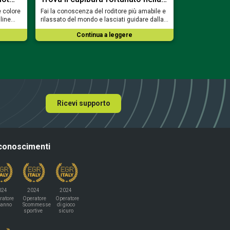
e colore
Fai la conoscenza del roditore più amabile e
Accendi i cande
nline…
rilassato del mondo e lasciati guidare dalla…
piccone e prepa
Continua a leggere
Co
Ricevi supporto
conoscimenti
024
2024
2024
ratore
Operatore
Operatore
'anno
Scommesse
di gioco
sportive
sicuro