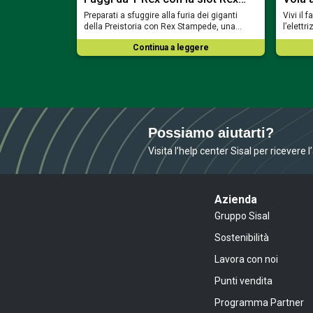
oni dei faraoni
Preparati a sfuggire alla furia dei giganti
Vivi il 
zze con Bill &…
della Preistoria con Rex Stampede, una…
l’elett
ere
Continua a leggere
Possiamo aiutarti?
Visita l’help center Sisal per ricevere 
Azienda
Gruppo Sisal
Sostenibilità
Lavora con noi
Punti vendita
Programma Partner