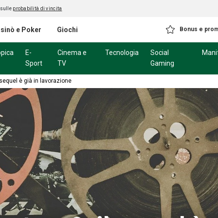
 sulle
probabilità di vincita
sinò e Poker
Giochi
Bonus e pro
ppica
E-
Cinema e
Tecnologia
Social
Mani
Sport
TV
Gaming
sequel è già in lavorazione