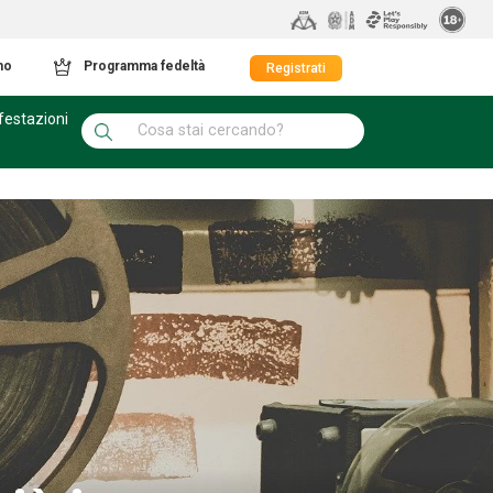
mo
Programma fedeltà
Registrati
festazioni