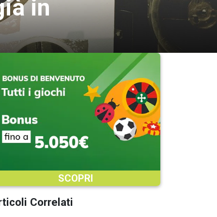
ià in
SCOPRI
ticoli Correlati