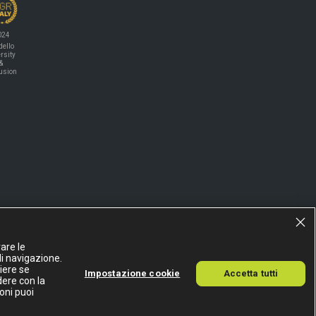
024
ello
rsity
&
lusion
are le
di navigazione.
liere se
Impostazione cookie
Accetta tutti
dere con la
A
oni puoi
15155