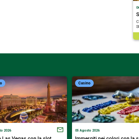
0
S
C
S
no
Casino
to 2026
05 Agosto 2026
a Las Vegas con la slot…
Immergiti nei colori con la 