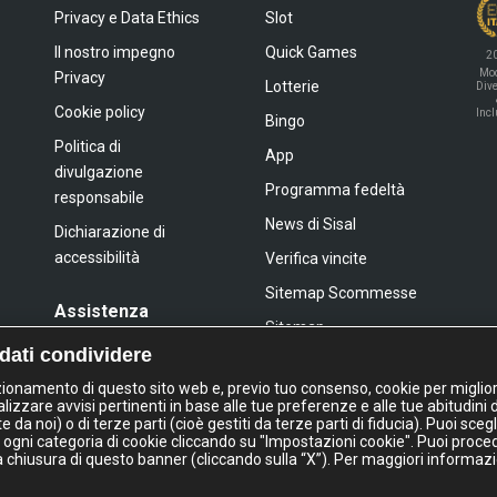
Privacy e Data Ethics
Slot
Il nostro impegno
Quick Games
2
Mod
Privacy
Lotterie
Dive
Cookie policy
Inc
Bingo
Politica di
App
divulgazione
Programma fedeltà
responsabile
News di Sisal
Dichiarazione di
accessibilità
Verifica vincite
Sitemap Scommesse
Assistenza
Sitemap
FAQ
 dati condividere
Sitemap Giochi Slot
Contatti
nzionamento di questo sito web e, previo tuo consenso, cookie per miglior
lizzare avvisi pertinenti in base alle tue preferenze e alle tue abitudini 
a noi) o di terze parti (cioè gestiti da terze parti di fiducia). Puoi sceg
IL GIOCO È VIETATO AI MINORI
 ogni categoria di cookie cliccando su "Impostazioni cookie". Puoi proce
E PUÒ CAUSARE DIPENDENZA PATOLOGIC
la chiusura di questo banner (cliccando sulla “X”). Per maggiori informazi
l Italia S.p.A. - Via Ugo Bassi 6, 20159 Milano - P.I. 02433760135 - Conc. GAD: 
Questo sito e le piattaforme di gioco utilizzano
cookies