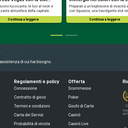
fascino luccicante, le luci al neon e
Preparati a un’esplosione di vivacità 
rizzante atmosfera della capitale…
con Squeeze, una travolgente slot o
Continua a leggere
Continua a leggere
l’assistenza di cui hai bisogno.
Regolamenti e policy
Offerta
Ri
Concessione
Scommesse
Contratto di gioco
Poker
Termini e condizioni
Giochi di Carte
2
Ope
dell
Carta dei Servizi
Casinò
Probabilità di vincita
Casinò Live