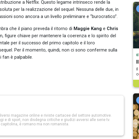
distribuzione a Netflix. Questo legame intrinseco rende la
oluta per la realizzazione del sequel. Nessuna delle due, in
ussioni sono ancora a un livello preliminare e “burocratico”.
bra che il piano preveda il ritorno di
Maggie Kang
e
Chris
lm, figure chiave per mantenere la coerenza e lo spirito del
tale per il successo del primo capitolo e il loro
 sequel. Per il momento, quindi, non ci sono conferme sulla
0
i fan è palpabile.
I
I
c
iversi magazine online e riviste cartacee del settore automotive.
 e di sport, non disdegna critiche e giudizi avversi alle serie tv.
a capitolina, è romano ma non romanista.