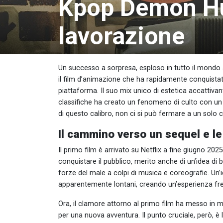
Kpop Demon Hun
lavorazione
Un successo a sorpresa, esploso in tutto il mondo
il film d’animazione che ha rapidamente conquist
piattaforma. Il suo mix unico di estetica accattiva
classifiche ha creato un fenomeno di culto con u
di questo calibro, non ci si può fermare a un solo 
Il cammino verso un sequel e le
Il primo film è arrivato su Netflix a fine giugno 2
conquistare il pubblico, merito anche di un’idea d
forze del male a colpi di musica e coreografie. Un
apparentemente lontani, creando un’esperienza fres
Ora, il clamore attorno al primo film ha messo in 
per una nuova avventura. Il punto cruciale, però, è