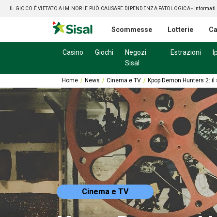
IL GIOCO È VIETATO AI MINORI E PUÒ CAUSARE DIPENDENZA PATOLOGICA
- Informati
Scommesse
Lotterie
Ca
Casino
Giochi
Negozi
Estrazioni
I
Sisal
Home
News
Cinema e TV
Kpop Demon Hunters 2: il 
Cinema e TV