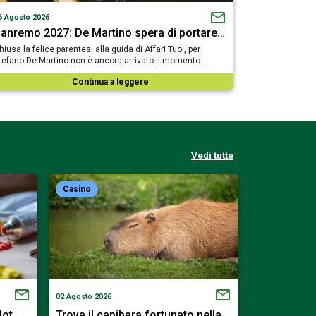
6 Agosto 2026
anremo 2027: De Martino spera di portare…
hiusa la felice parentesi alla guida di Affari Tuoi, per
tefano De Martino non è ancora arrivato il momento…
Continua a leggere
Vedi tutte
Casino
Casino
02 Agosto 2026
01 Agosto 2026
slot…
Trova il capibara fortunato nella…
Scendi nell