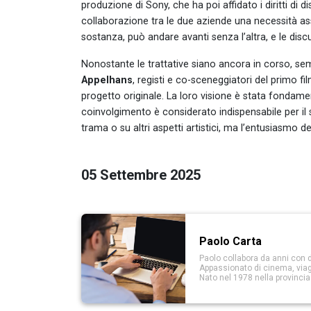
produzione di Sony, che ha poi affidato i diritti di 
collaborazione tra le due aziende una necessità ass
sostanza, può andare avanti senza l’altra, e le disc
Nonostante le trattative siano ancora in corso, sem
Appelhans
, registi e co-sceneggiatori del primo fi
progetto originale. La loro visione è stata fondamen
coinvolgimento è considerato indispensabile per il
trama o su altri aspetti artistici, ma l’entusiasmo de
05 Settembre 2025
Paolo Carta
Paolo collabora da anni con d
Appassionato di cinema, viaggi
Nato nel 1978 nella provinci