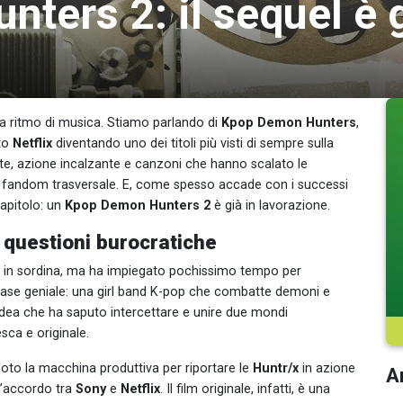
ters 2: il sequel è g
 a ritmo di musica. Stiamo parlando di
Kpop Demon Hunters
,
ato
Netflix
diventando uno dei titoli più visti di sempre sulla
nte, azione incalzante e canzoni che hanno scalato le
n fandom trasversale. E, come spesso accade con i successi
capitolo: un
Kpop Demon Hunters 2
è già in lavorazione.
 questioni burocratiche
025 in sordina, ma ha impiegato pochissimo tempo per
i base geniale: una girl band K-pop che combatte demoni e
’idea che ha saputo intercettare e unire due mondi
ca e originale.
moto la macchina produttiva per riportare le
Huntr/x
in azione
Ar
 l’accordo tra
Sony
e
Netflix
. Il film originale, infatti, è una