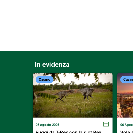
In evidenza
Casino
Casi
08 Agosto 2026
06 Agos
on la slot…
Fuggi da T-Rex con la slot Rex…
Vola 