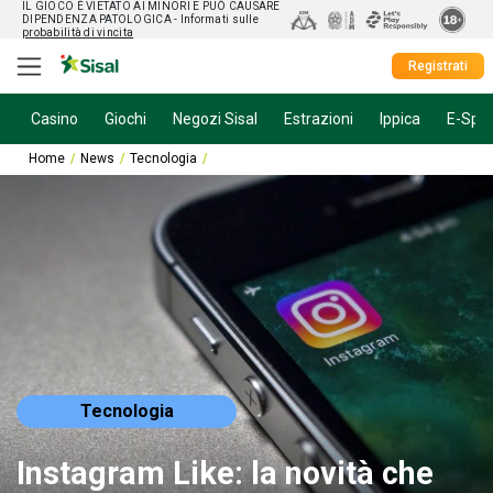
IL GIOCO È VIETATO AI MINORI E PUÒ CAUSARE
DIPENDENZA PATOLOGICA
- Informati sulle
probabilità di vincita
Registrati
Casino
Giochi
Negozi Sisal
Estrazioni
Ippica
E-Spor
Home
News
Tecnologia
Instagram Like: la novità che tutti aspettavano
Tecnologia
Instagram Like: la novità che