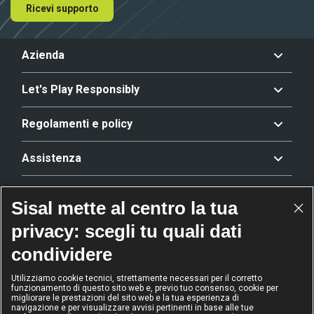
Ricevi supporto
Azienda
Let's Play Responsibly
Regolamenti e policy
Assistenza
Offerta
Sisal mette al centro la tua
privacy: scegli tu quali dati
Riconoscimenti
condividere
Utilizziamo cookie tecnici, strettamente necessari per il corretto
funzionamento di questo sito web e, previo tuo consenso, cookie per
2024
2024
2024
2024
migliorare le prestazioni del sito web e la tua esperienza di
Operatore
Operatore
Operatore di
Modello
navigazione e per visualizzare avvisi pertinenti in base alle tue