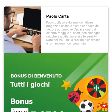
Paolo Carta
Paolo collabora da anni con diversi
magazine online e riviste cartacee del
settore automotive. Appassionato di
cinema, viaggi e di sport, non disdegna
critiche e giudizi avversi alle serie tv.
Nato nel 1978 nella provincia capitolina,
è romano ma non romanista.