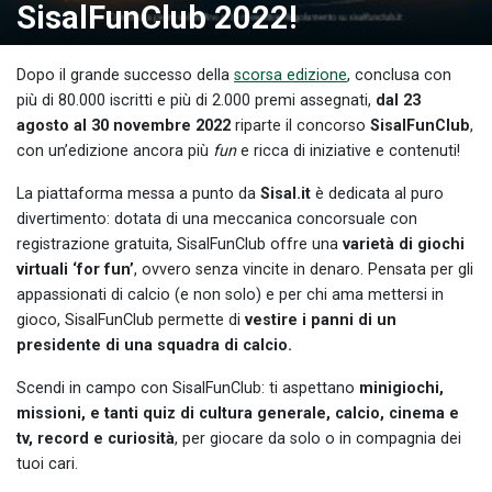
SisalFunClub 2022!
Dopo il grande successo della
scorsa edizione
, conclusa con
più di 80.000 iscritti e più di 2.000 premi assegnati,
dal 23
agosto al 30 novembre 2022
riparte il concorso
SisalFunClub
,
con un’edizione ancora più
fun
e ricca di iniziative e contenuti!
La piattaforma messa a punto da
Sisal.it
è dedicata al puro
divertimento: dotata di una meccanica concorsuale con
registrazione gratuita, SisalFunClub offre una
varietà di giochi
virtuali ‘for fun’
, ovvero senza vincite in denaro. Pensata per gli
appassionati di calcio (e non solo) e per chi ama mettersi in
gioco, SisalFunClub permette di
vestire i panni di un
presidente di una squadra di calcio.
Scendi in campo con SisalFunClub: ti aspettano
minigiochi,
missioni, e tanti quiz di cultura generale, calcio, cinema e
tv, record e curiosità
, per giocare da solo o in compagnia dei
tuoi cari.