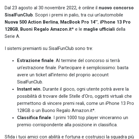
Dal 23 agosto al 30 novembre 2022, è online il
nuovo concorso
SisalFunClub
. Scopri i premi in palio, tra cui un’automobile
Nuova 500 Action Berlina
,
MacBook Pro 14’’
,
iPhone 13 Pro
128GB
,
Buoni Regalo Amazon.it*
e le
maglie ufficiali
della
Serie A.
I sistemi premianti su SisalFunClub sono tre:
Estrazione finale
. Al termine del concorso si terrà
un’estrazione finale. Partecipare è semplicissimo: basta
avere un ticket all’interno del proprio account
SisalFunClub.
Instant win.
Durante il gioco, ogni utente potrà avere la
possibilità di trovare delle Stelle d’Oro, oggetti virtuali che
permettono di vincere premi reali, come un iPhone 13 Pro
128GB o un Buono Regalo Amazon.it*.
Classifica finale
. I primi 1000 top player vinceranno un
premio corrispondente alla posizione in classifica.
Sfida i tuoi amici con abilità e fortuna e costruisci la squadra più