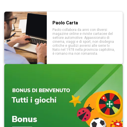
Paolo Carta
Paolo collabora da anni con diversi
magazine online e riviste cartacee del
settore automotive. Appassionato di
cinema, viaggi e di sport, non disdegna
critiche e giudizi avversi alle serie tv.
Nato nel 1978 nella provincia capitolina,
è romano ma non romanista.