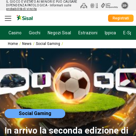
IL GIOCO È VIETATO AI MINORI E PUÒ CAUSARE
DIPENDENZA PATOLOGICA
- Informati sulle
probabilità di vincita
Registrati
Casino
Giochi
Negozi Sisal
Estrazioni
Ippica
E-Spor
Home
News
Social Gaming
In arrivo la seconda edizione di SisalFunC
Social Gaming
In arrivo la seconda edizione di