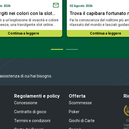
to 2026
02 Agosto 2026
iti nei colori con la slot…
Trova il capibara fortunato 
i a un’esplosione di vivacità e colore
Fai la conoscenza del roditore più am
eeze, una travolgente slot online…
rilassato del mondo e lasciati guidar
Continua a leggere
Continua a leggere
l’assistenza di cui hai bisogno.
Regolamenti e policy
Offerta
Ri
Concessione
Scommesse
Contratto di gioco
Poker
Termini e condizioni
Giochi di Carte
2
Ope
dell