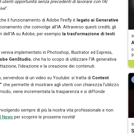
i utenti opportunità senza precedenti di lavorare con l’AI
ive
”.
he il funzionamento di Adobe Firefly è
legato ai Generative
abbonamento che coinvolge all’IA. Attraverso questi crediti, gli
ari dell’IA su Adobe, per esempio
l
a trasformazione di testi
2
A
G
y veniva implementato in Photoshop, Illustrator ed Express,
g
obe GenStudio
, che ha lo scopo di utilizzare l’IA generativa
tazione, l’ideazione e la creazione dei contenuti.
 servendosi di un video su Youtube: si tratta di
Content
”
che permette di mostrare agli utenti con chiarezza l’utilizzo
o modo, viene incrementata la trasparenza e si diffonde
oinvolgendo sempre di più la nostra vita professionale e non
al News
per scoprire le prossime novità!
2
S