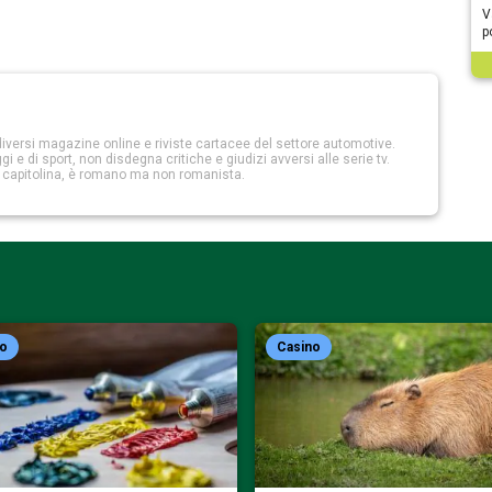
V
p
iversi magazine online e riviste cartacee del settore automotive.
 e di sport, non disdegna critiche e giudizi avversi alle serie tv.
a capitolina, è romano ma non romanista.
no
Casino