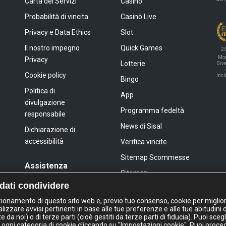
Carta dei Servizi
Casinò
Probabilità di vincita
Casinò Live
Privacy e Data Ethics
Slot
Il nostro impegno
Quick Games
2
Mod
Privacy
Lotterie
Dive
Cookie policy
Inc
Bingo
Politica di
App
divulgazione
Programma fedeltà
responsabile
News di Sisal
Dichiarazione di
accessibilità
Verifica vincite
Sitemap Scommesse
Assistenza
Sitemap
FAQ
 dati condividere
Sitemap Giochi Slot
Contatti
nzionamento di questo sito web e, previo tuo consenso, cookie per miglior
lizzare avvisi pertinenti in base alle tue preferenze e alle tue abitudini 
a noi) o di terze parti (cioè gestiti da terze parti di fiducia). Puoi sceg
IL GIOCO È VIETATO AI MINORI
 ogni categoria di cookie cliccando su "Impostazioni cookie". Puoi proce
E PUÒ CAUSARE DIPENDENZA PATOLOGIC