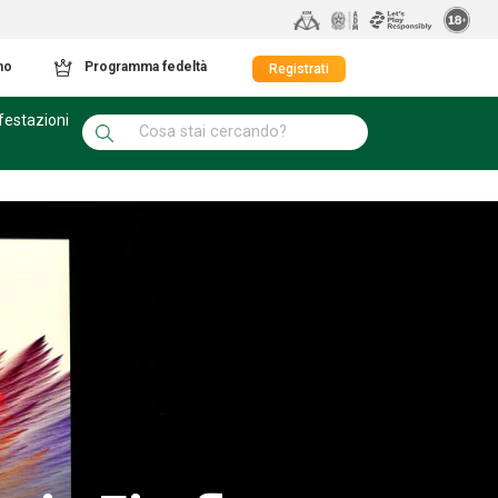
mo
Programma fedeltà
Registrati
festazioni