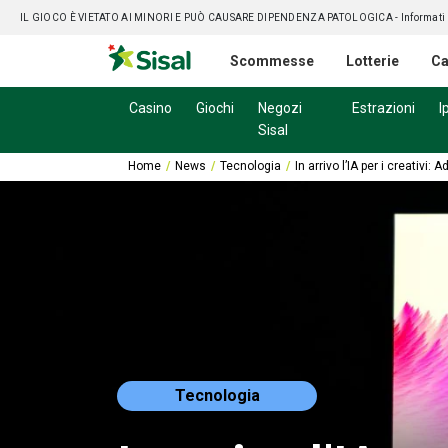
IL GIOCO È VIETATO AI MINORI E PUÒ CAUSARE DIPENDENZA PATOLOGICA
- Informati
Scommesse
Lotterie
Ca
Casino
Giochi
Negozi
Estrazioni
I
Sisal
Home
News
Tecnologia
In arrivo l’IA per i creativi: 
Tecnologia