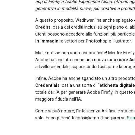
app di Firefly e Adobe Experience Cloud, offrono agl
generativa in modalità nuove, più creative e produtt
A questo proposito, Wadhwani ha anche spiegato c
Credits
, ossia dei crediti inclusi su ogni piano di 
utenti possono accedere alle funzioni più particol
in immagini
e vettori per Photoshop e Illustrator.
Ma le notizie non sono ancora finite! Mentre Firefl
Adobe ha lanciato anche una nuova
soluzione Ad
a livello aziendale, supportando fasi come la proget
Infine, Adobe ha anche sganciato un altro prodotto,
Credentials
, ossia una sorta di
“etichetta digitale
totale dell’IA per generare Adobe Firefly. In quest
maggiore fiducia nell’IA.
Come si può notare, l’Intelligenza Artificiale sta c
solo. Ecco perché ti consigliamo di seguirci su
Sis