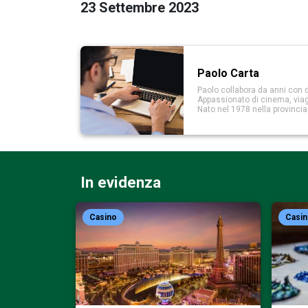
23 Settembre 2023
Paolo Carta
Paolo collabora da anni con d
Appassionato di cinema, viaggi
Nato nel 1978 nella provinci
In evidenza
Casino
Casi