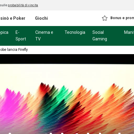
 sulle
probabilità di vincita
sinò e Poker
Giochi
Bonus e pro
ppica
E-
Cinema e
Tecnologia
Social
Mani
Sport
TV
Gaming
Adobe lancia Firefly