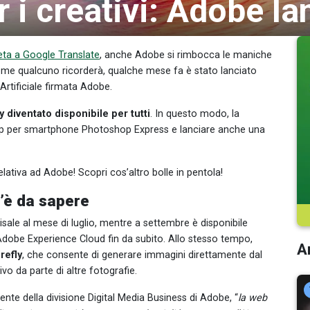
er i creativi: Adobe la
eta a Google Translate
, anche Adobe si rimbocca le maniche
. Come qualcuno ricorderà, qualche mese fa è stato lanciato
 Artificiale firmata Adobe.
ly diventato disponibile per tutti
. In questo modo, la
app per smartphone Photoshop Express e lanciare anche una
ativa ad Adobe! Scopri cos’altro bolle in pentola!
c’è da sapere
sale al mese di luglio, mentre a settembre è disponibile
dobe Experience Cloud fin da subito. Allo stesso tempo,
Ar
refly
, che consente di generare immagini direttamente dal
vo da parte di altre fotografie.
ente della divisione Digital Media Business di Adobe, “
l
a web