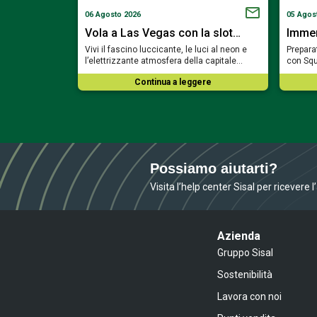
06 Agosto 2026
05 Agos
a Bavaria…
Vola a Las Vegas con la slot…
Immerg
ortare nel cuore
Vivi il fascino luccicante, le luci al neon e
Preparat
mosa del…
l’elettrizzante atmosfera della capitale…
con Squ
ere
Continua a leggere
Possiamo aiutarti?
Visita l’help center Sisal per ricevere 
Azienda
Gruppo Sisal
Sostenibilità
Lavora con noi