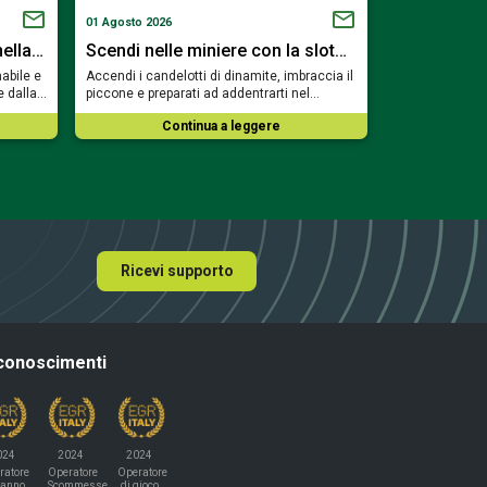
01 Agosto 2026
19 Luglio 2026
nella…
Scendi nelle miniere con la slot…
Viaggia tra
abile e
Accendi i candelotti di dinamite, imbraccia il
Preparati a sfi
e dalla…
piccone e preparati ad addentrarti nel…
e a risvegliare
Continua a leggere
Co
Ricevi supporto
conoscimenti
024
2024
2024
ratore
Operatore
Operatore
'anno
Scommesse
di gioco