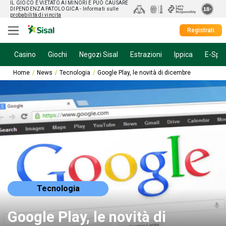
IL GIOCO È VIETATO AI MINORI E PUÒ CAUSARE
DIPENDENZA PATOLOGICA
- Informati sulle
probabilità di vincita
Registrati
Casino
Giochi
Negozi Sisal
Estrazioni
Ippica
E-Spor
Home
News
Tecnologia
Google Play, le novità di dicembre
Tecnologia
Google Play, le novità di