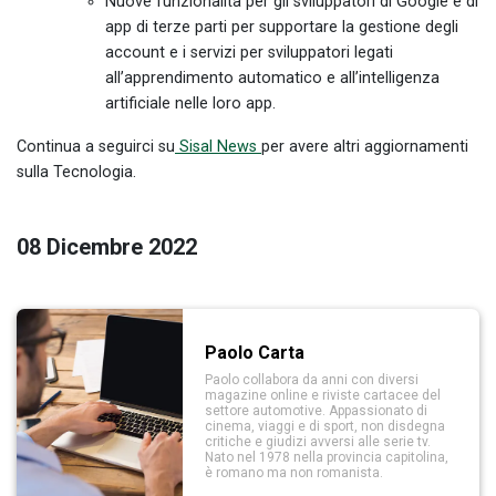
Nuove funzionalità per gli sviluppatori di Google e di
app di terze parti per supportare la gestione degli
account e i servizi per sviluppatori legati
all’apprendimento automatico e all’intelligenza
artificiale nelle loro app.
Continua a seguirci su
Sisal News
per avere altri aggiornamenti
sulla Tecnologia.
08 Dicembre 2022
Paolo Carta
Paolo collabora da anni con diversi
magazine online e riviste cartacee del
settore automotive. Appassionato di
cinema, viaggi e di sport, non disdegna
critiche e giudizi avversi alle serie tv.
Nato nel 1978 nella provincia capitolina,
è romano ma non romanista.