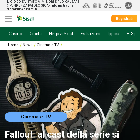
IL GIOCO È VIETATO AI MINORI E PUÒ CAUSARE
DIPENDENZA PATOLOGICA
- Informati sulle
probabilità di vincita
Registrati
Casino
Giochi
Negozi Sisal
Estrazioni
Ippica
E-Spor
Home
News
Cinema e TV
Fallout: al cast della serie si aggiunge un a
Cinema e TV
Fallout: al cast della serie si