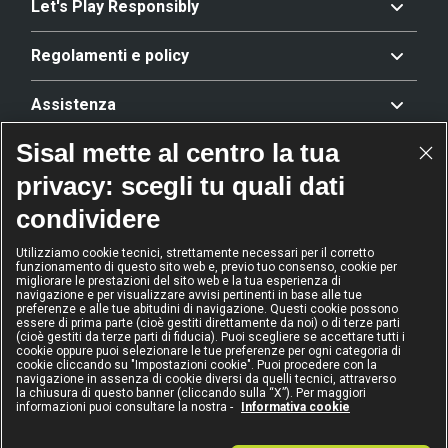
Let's Play Responsibly
Regolamenti e policy
Assistenza
Sisal mette al centro la tua
Offerta
privacy: scegli tu quali dati
condividere
Riconoscimenti
Utilizziamo cookie tecnici, strettamente necessari per il corretto
funzionamento di questo sito web e, previo tuo consenso, cookie per
migliorare le prestazioni del sito web e la tua esperienza di
navigazione e per visualizzare avvisi pertinenti in base alle tue
2024
2024
2024
2024
preferenze e alle tue abitudini di navigazione. Questi cookie possono
Operatore
Operatore
Operatore di
Modello
essere di prima parte (cioè gestiti direttamente da noi) o di terze parti
dell'anno
Scommesse
gioco sicuro
Diversity &
(cioè gestiti da terze parti di fiducia). Puoi scegliere se accettare tutti i
sportive
Inclusion
cookie oppure puoi selezionare le tue preferenze per ogni categoria di
cookie cliccando su "Impostazioni cookie". Puoi procedere con la
navigazione in assenza di cookie diversi da quelli tecnici, attraverso
la chiusura di questo banner (cliccando sulla “X”). Per maggiori
informazioni puoi consultare la nostra -
Informativa cookie
IL GIOCO È VIETATO AI MINORI
E PUÒ CAUSARE DIPENDENZA PATOLOGICA