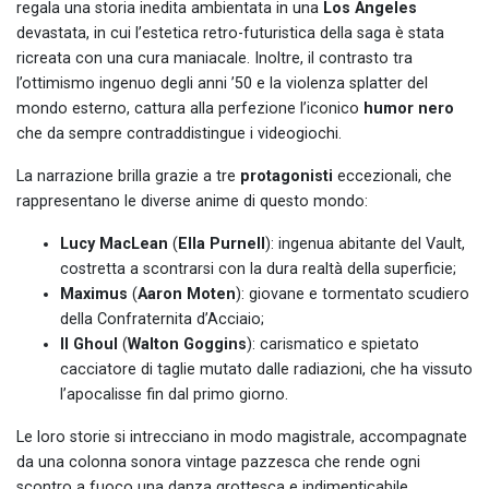
regala una storia inedita ambientata in una
Los Angeles
devastata, in cui l’estetica retro-futuristica della saga è stata
ricreata con una cura maniacale. Inoltre, il contrasto tra
l’ottimismo ingenuo degli anni ’50 e la violenza splatter del
mondo esterno, cattura alla perfezione l’iconico
humor nero
che da sempre contraddistingue i videogiochi.
La narrazione brilla grazie a tre
protagonisti
eccezionali, che
rappresentano le diverse anime di questo mondo:
Lucy MacLean
(
Ella Purnell
): ingenua abitante del Vault,
costretta a scontrarsi con la dura realtà della superficie;
Maximus
(
Aaron Moten
): giovane e tormentato scudiero
della Confraternita d’Acciaio;
Il Ghoul
(
Walton Goggins
): carismatico e spietato
cacciatore di taglie mutato dalle radiazioni, che ha vissuto
l’apocalisse fin dal primo giorno.
Le loro storie si intrecciano in modo magistrale, accompagnate
da una colonna sonora vintage pazzesca che rende ogni
scontro a fuoco una danza grottesca e indimenticabile.