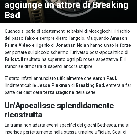
aggiunge un attore di Breaking
Bad
Quando si parla di adattamenti televisivi di videogiochi, il rischio
del passo falso è sempre dietro l’angolo. Ma quando
Amazon
Prime Video
e il genio di
Jonathan Nolan
hanno unito le forze
per portare sul piccolo schermo l’universo post-apocalittico di
Fallout
, il risultato ha superato ogni più rosea aspettativa. E il
franchise dimostra di saperci ancora stupire.
E’ stato infatti annunciato ufficialmente che
Aaron Paul
,
l’indimenticabile
Jesse Pinkman
di
Breaking Bad
, entrerà a far
parte del cast della
terza stagione
della serie.
Un’Apocalisse splendidamente
ricostruita
La trama non adatta eventi specifici dei giochi Bethesda, ma si
inserisce perfettamente nella stessa timeline ufficiale. Così, ci