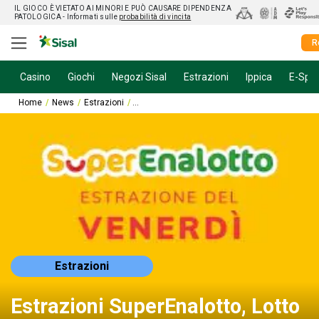
IL GIOCO È VIETATO AI MINORI E PUÒ CAUSARE DIPENDENZA
PATOLOGICA
- Informati sulle
probabilità di vincita
R
Casino
Giochi
Negozi Sisal
Estrazioni
Ippica
E-Spor
Home
News
Estrazioni
Estrazioni SuperEnalotto, Lotto e 10eLotto di 
Estrazioni
Estrazioni SuperEnalotto, Lotto