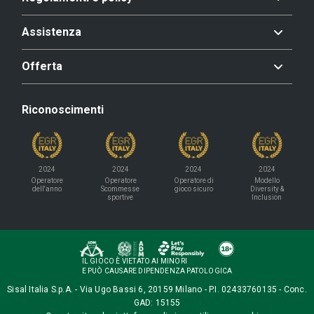
Assistenza
Offerta
Riconoscimenti
2024
2024
2024
2024
Operatore
Operatore
Operatore di
Modello
dell'anno
Scommesse
gioco sicuro
Diversity &
sportive
Inclusion
IL GIOCO È VIETATO AI MINORI
E PUÒ CAUSARE DIPENDENZA PATOLOGICA
Sisal Italia S.p.A. - Via Ugo Bassi 6, 20159 Milano - P.I. 02433760135 - Conc.
GAD: 15155