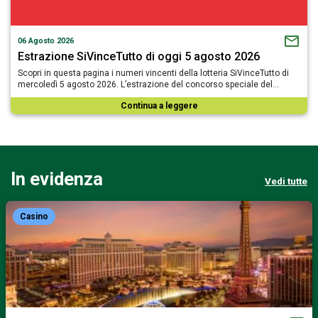
06 Agosto 2026
Estrazione SiVinceTutto di oggi 5 agosto 2026
Scopri in questa pagina i numeri vincenti della lotteria SiVinceTutto di
mercoledì 5 agosto 2026. L’estrazione del concorso speciale del…
Continua a leggere
In evidenza
Vedi tutte
Casino