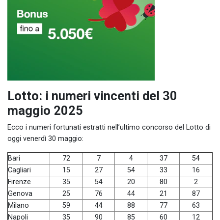
Lotto: i numeri vincenti del 30
maggio 2025
Ecco i numeri fortunati estratti nell’ultimo concorso del Lotto di
oggi venerdì 30 maggio:
Bari
72
7
4
37
54
Cagliari
15
27
54
33
16
Firenze
35
54
20
80
2
Genova
25
76
44
21
87
Milano
59
44
88
77
63
Napoli
35
90
85
60
12