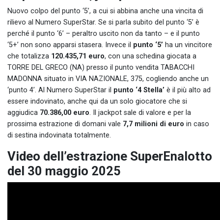
Nuovo colpo del punto ‘5’, a cui si abbina anche una vincita di
rilievo al Numero SuperStar. Se si parla subito del punto ‘5’ è
perché il punto ‘6’ – peraltro uscito non da tanto – e il punto
‘5+’ non sono apparsi stasera. Invece il
punto ‘5’
ha un vincitore
che totalizza
120.435,71 euro
, con una schedina giocata a
TORRE DEL GRECO (NA) presso il punto vendita TABACCHI
MADONNA situato in VIA NAZIONALE, 375, cogliendo anche un
‘punto 4’. Al Numero SuperStar il
punto ‘4 Stella’
è il più alto ad
essere indovinato, anche qui da un solo giocatore che si
aggiudica
70.386,00 euro
. Il jackpot sale di valore e per la
prossima estrazione di domani vale
7,7 milioni di euro
in caso
di sestina indovinata totalmente.
Video dell’estrazione SuperEnalotto
del 30 maggio 2025