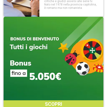
critiche e giudizi avversi alle serie tv.
Nato nel 1978 nella provincia capitolina,
è romano ma non romanista.
SCOPRI