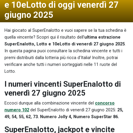
e 10eLotto di oggi venerdì 27
giugno 2025
Hai giocato al SuperEnalotto e vuoi sapere se la tua schedina è
quella vincente? Scopri qui il risultato dell’
ultima estrazione
SuperEnalotto, Lotto e 10eLotto di venerdì 27 giugno 2025
.
In questa pagina puoi consultare la schedina vincente e tutti i
premi distribuiti dalla lotteria più ricca d’Italia! Inoltre, potrai
verificare anche tutti i numeri sorteggiati nelle 11 ruote del
Lotto.
I numeri vincenti SuperEnalotto di
venerdì 27 giugno 2025
Eccoci dunque alla combinazione vincente del
concorso
numero 102
del SuperEnalotto di venerdì 27 giugno 2025:
25,
49, 54, 55, 62, 73. Numero Jolly 4, Numero SuperStar 86.
SuperEnalotto, jackpot e vincite