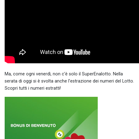
Ma, come ogni venerdì, non c’è solo il SuperEnalotto. Nella
serata di oggi si è svolta anche l’estrazione dei numeri del Lotto.
Scopri tutti i numeri estratti!