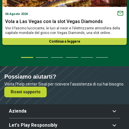
06 Agosto 2026
Vola a Las Vegas con la slot Vegas Diamonds
Vivi il fascino luccicante, le luci al neon e l’elettrizzante atmosfera della
capitale mondiale del gioco con Vegas Diamonds, una slot online…
Continua a leggere
Possiamo aiutarti?
Visita l’help center Sisal per ricevere l’assistenza di cui hai bisogno.
Ricevi supporto
Azienda
Let's Play Responsibly