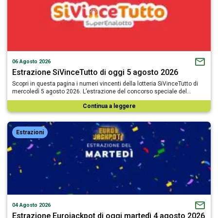
06 Agosto 2026
Estrazione SiVinceTutto di oggi 5 agosto 2026
Scopri in questa pagina i numeri vincenti della lotteria SiVinceTutto di
mercoledì 5 agosto 2026. L’estrazione del concorso speciale del…
Continua a leggere
Estrazioni
04 Agosto 2026
Estrazione Eurojackpot di oggi martedì 4 agosto 2026