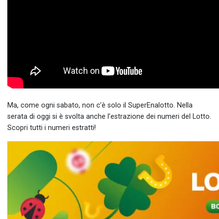
Ma, come ogni sabato, non c’è solo il SuperEnalotto. Nella
serata di oggi si è svolta anche l’estrazione dei numeri del Lotto.
Scopri tutti i numeri estratti!