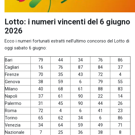
Lotto: i numeri vincenti del 6 giugno
2026
Ecco i numeri fortunati estratti nell’ultimo concorso del Lotto di
oggi sabato 6 giugno:
Bari
79
44
34
76
86
Cagliari
16
76
87
84
37
Firenze
70
35
43
72
4
Genova
38
59
6
79
55
Milano
40
68
61
88
83
Napoli
37
61
90
22
14
Palermo
31
45
90
44
26
Roma
72
4
6
41
23
Torino
65
62
34
6
86
Venezia
34
64
59
49
71
Nazionale
7
25
36
38
8