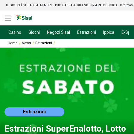
IL GIOCO È VIETATO AI MINORI E PUÒ CAUSARE DIPENDENZA PATOLOGICA
- Informati
Casino
Giochi
Negozi Sisal
Estrazioni
Ippica
E-Spor
Home
News
Estrazioni
Estrazioni SuperEnalotto, Lotto e 10eLotto di 
Estrazioni
Estrazioni SuperEnalotto, Lotto