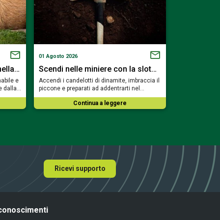
01 Agosto 2026
19 Luglio 2026
nella…
Scendi nelle miniere con la slot…
Viaggia tra
abile e
Accendi i candelotti di dinamite, imbraccia il
Preparati a sfi
e dalla…
piccone e preparati ad addentrarti nel…
e a risvegliare
Continua a leggere
Co
Ricevi supporto
conoscimenti