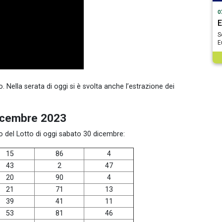
0
E
S
E
 Nella serata di oggi si è svolta anche l’estrazione dei
dicembre 2023
so del Lotto di oggi sabato 30 dicembre:
15
86
4
43
2
47
20
90
4
21
71
13
39
41
11
53
81
46