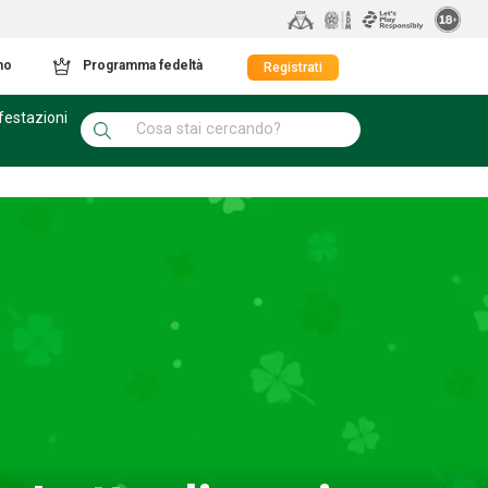
mo
Programma fedeltà
Registrati
festazioni