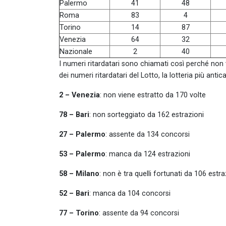
Palermo
41
48
Roma
83
4
Torino
14
87
Venezia
64
32
Nazionale
2
40
I numeri ritardatari sono chiamati così perché non
dei numeri ritardatari del Lotto, la lotteria più antica
2 – Venezia
: non viene estratto da 170 volte
78 – Bari
: non sorteggiato da 162 estrazioni
27 – Palermo
: assente da 134 concorsi
53 – Palermo
: manca da 124 estrazioni
58 – Milano
: non è tra quelli fortunati da 106 estra
52 – Bari
: manca da 104 concorsi
77 – Torino
: assente da 94 concorsi