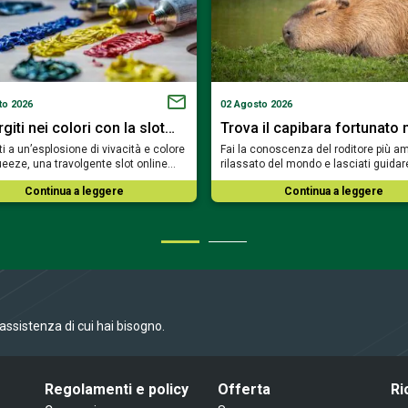
to 2026
02 Agosto 2026
iti nei colori con la slot…
Trova il capibara fortunato 
i a un’esplosione di vivacità e colore
Fai la conoscenza del roditore più am
eeze, una travolgente slot online…
rilassato del mondo e lasciati guidar
Continua a leggere
Continua a leggere
l’assistenza di cui hai bisogno.
Regolamenti e policy
Offerta
Ri