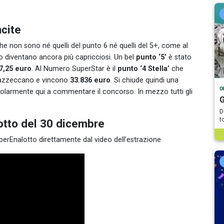
cite
 Che non sono né quelli del punto 6 né quelli del 5+, come al
o diventano ancora più capricciosi. Un bel
punto ‘5’
è stato
7,25 euro
. Al Numero SuperStar è il
punto ‘4 Stella’
che
 l’azzeccano e vincono
33.836 euro
. Si chiude quindi una
0
olarmente qui a commentare il concorso. In mezzo tutti gli
G
D
t
otto del 30 dicembre
uperEnalotto direttamente dal video dell’estrazione