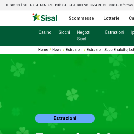
IL GIOCO È VIETATO AI MINORI E PUÒ CAUSARE DIPENDENZA PATOLOGICA
- Informati
Scommesse
Lotterie
Ca
Casino
Giochi
Negozi
Estrazioni
I
Sisal
Home
News
Estrazioni
Estrazioni SuperEnalotto, Lo
Estrazioni