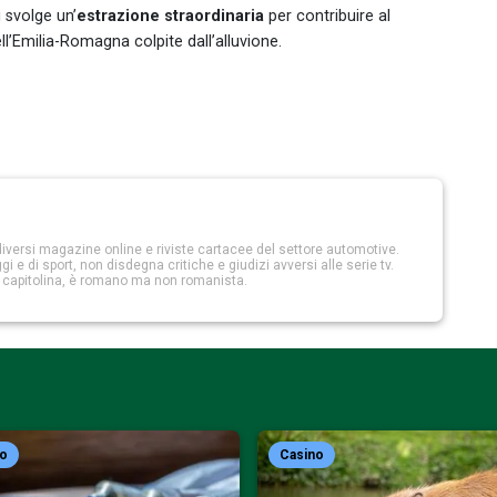
i svolge un’
estrazione straordinaria
per contribuire al
ll’Emilia-Romagna colpite dall’alluvione.
iversi magazine online e riviste cartacee del settore automotive.
 e di sport, non disdegna critiche e giudizi avversi alle serie tv.
a capitolina, è romano ma non romanista.
no
Casino