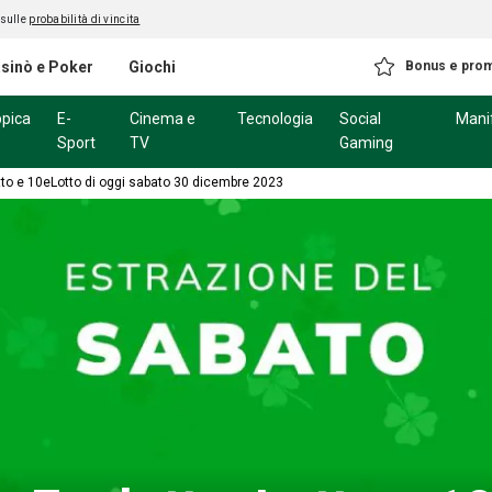
 sulle
probabilità di vincita
sinò e Poker
Giochi
Bonus e pro
ppica
E-
Cinema e
Tecnologia
Social
Mani
Sport
TV
Gaming
tto e 10eLotto di oggi sabato 30 dicembre 2023