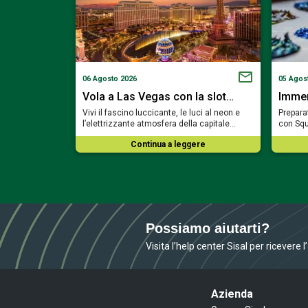
06 Agosto 2026
05 Agos
a Bavaria…
Vola a Las Vegas con la slot…
Immerg
ortare nel cuore
Vivi il fascino luccicante, le luci al neon e
Preparat
mosa del…
l’elettrizzante atmosfera della capitale…
con Squ
ere
Continua a leggere
Possiamo aiutarti?
Visita l’help center Sisal per ricevere 
Azienda