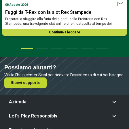
08 Agosto 2026
Fuggi da T-Rex con la slot Rex Stampede
Preparati a sfuggire alla furia dei giganti della Preistoria con Rex
Stampede, una travolgente slot online che ti catapulta al tempo dei…
Continua a leggere
Possiamo aiutarti?
Visita l’help center Sisal per ricevere l’assistenza di cui hai bisogno.
Ricevi supporto
Azienda
Let's Play Responsibly