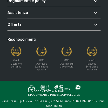
Regolamenti e policy
Assistenza
Offerta
Riconoscimenti
2024
2024
2024
2024
Operatore
Operatore
Operatore di
Modello
dell'anno
Scommesse
gioco sicuro
Diversity &
sportive
Inclusion
IL GIOCO È VIETATO AI MINORI
E PUÒ CAUSARE DIPENDENZA PATOLOGICA
Sisal Italia S.p.A. - Via Ugo Bassi 6, 20159 Milano - P.I. 02433760135 - Conc.
GAD: 15155