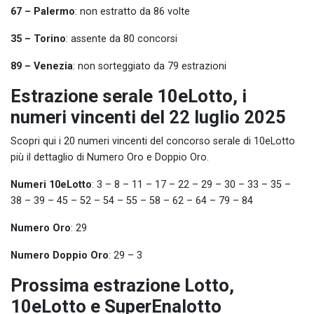
67 – Palermo
: non estratto da 86 volte
35 – Torino
: assente da 80 concorsi
89 – Venezia
: non sorteggiato da 79 estrazioni
Estrazione serale 10eLotto, i
numeri vincenti del 22 luglio 2025
Scopri qui i 20 numeri vincenti del concorso serale di 10eLotto
più il dettaglio di Numero Oro e Doppio Oro.
Numeri 10eLotto
: 3 – 8 – 11 – 17 – 22 – 29 – 30 – 33 – 35 –
38 – 39 – 45 – 52 – 54 – 55 – 58 – 62 – 64 – 79 – 84
Numero Oro
: 29
Numero Doppio Oro
: 29 – 3
Prossima estrazione Lotto,
10eLotto e SuperEnalotto