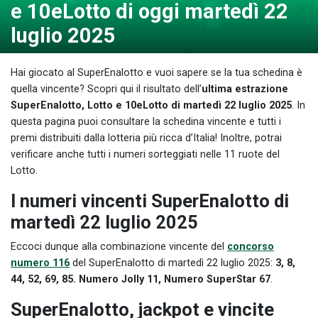
e 10eLotto di oggi martedì 22
luglio 2025
Hai giocato al SuperEnalotto e vuoi sapere se la tua schedina è
quella vincente? Scopri qui il risultato dell’
ultima estrazione
SuperEnalotto, Lotto e 10eLotto di martedì 22 luglio 2025
. In
questa pagina puoi consultare la schedina vincente e tutti i
premi distribuiti dalla lotteria più ricca d’Italia! Inoltre, potrai
verificare anche tutti i numeri sorteggiati nelle 11 ruote del
Lotto.
I numeri vincenti SuperEnalotto di
martedì 22 luglio 2025
Eccoci dunque alla combinazione vincente del
concorso
numero 116
del SuperEnalotto di martedì 22 luglio 2025:
3, 8,
44, 52, 69, 85. Numero Jolly 11, Numero SuperStar 67
.
SuperEnalotto, jackpot e vincite