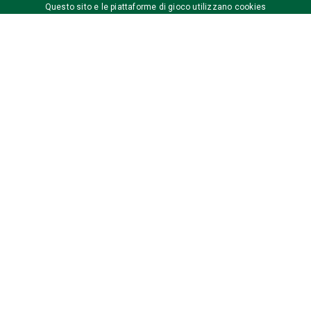
Questo sito e le piattaforme di gioco utilizzano
cookies