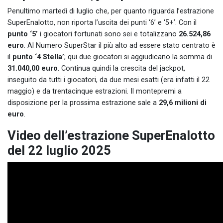
Penultimo martedì di luglio che, per quanto riguarda l’estrazione
SuperEnalotto, non riporta l’uscita dei punti ‘6’ e ‘5+’. Con il
punto ‘5’
i giocatori fortunati sono sei e totalizzano
26.524,86
euro
. Al Numero SuperStar il più alto ad essere stato centrato è
il
punto ‘4 Stella’
; qui due giocatori si aggiudicano la somma di
31.040,00 euro
. Continua quindi la crescita del jackpot,
inseguito da tutti i giocatori, da due mesi esatti (era infatti il 22
maggio) e da trentacinque estrazioni. Il montepremi a
disposizione per la prossima estrazione sale a
29,6 milioni di
euro
.
Video dell’estrazione SuperEnalotto
del 22 luglio 2025