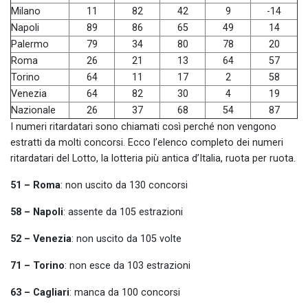
Milano
11
82
42
9
-14
Napoli
89
86
65
49
14
Palermo
79
34
80
78
20
Roma
26
21
13
64
57
Torino
64
11
17
2
58
Venezia
64
82
30
4
19
Nazionale
26
37
68
54
87
I numeri ritardatari sono chiamati così perché non vengono
estratti da molti concorsi. Ecco l’elenco completo dei numeri
ritardatari del Lotto, la lotteria più antica d’Italia, ruota per ruota.
51 – Roma
: non uscito da 130 concorsi
58 – Napoli
: assente da 105 estrazioni
52 – Venezia
: non uscito da 105 volte
71 – Torino
: non esce da 103 estrazioni
63 – Cagliari
: manca da 100 concorsi