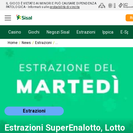
IL GIOCO È VIETATO AI MINORI E PUÒ CAUSARE DIPENDENZA
PATOLOGICA
- Informati sulle
probabilità di vincita
R
Casino
Giochi
Negozi Sisal
Estrazioni
Ippica
E-Spor
Home
News
Estrazioni
Estrazioni SuperEnalotto, Lotto e 10eLotto di o
Estrazioni
Estrazioni SuperEnalotto, Lotto