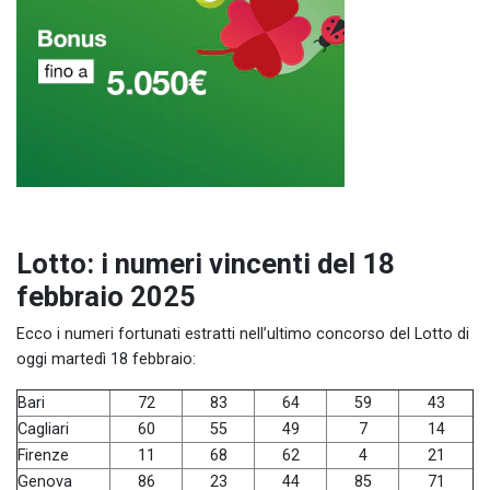
Lotto: i numeri vincenti del 18
febbraio 2025
Ecco i numeri fortunati estratti nell’ultimo concorso del Lotto di
oggi martedì 18 febbraio:
Bari
72
83
64
59
43
Cagliari
60
55
49
7
14
Firenze
11
68
62
4
21
Genova
86
23
44
85
71