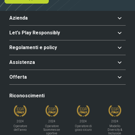
Azienda
Let's Play Responsibly
Regolamenti e policy
Assistenza
Offerta
Riconoscimenti
2024
2024
2024
2024
Operatore
Operatore
Operatore di
Modello
dell'anno
Scommesse
gioco sicuro
Diversity &
sportive
Inclusion