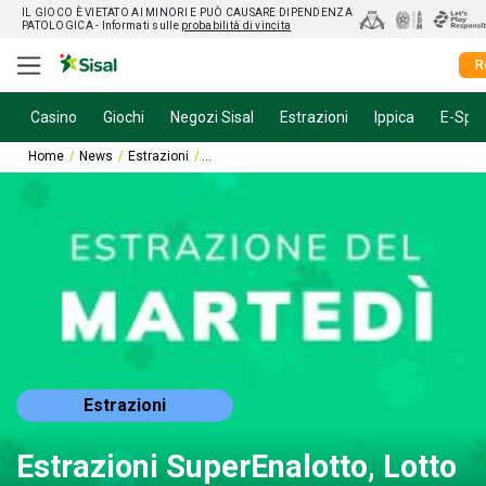
IL GIOCO È VIETATO AI MINORI E PUÒ CAUSARE DIPENDENZA
PATOLOGICA
- Informati sulle
probabilità di vincita
R
Casino
Giochi
Negozi Sisal
Estrazioni
Ippica
E-Spor
Home
News
Estrazioni
Estrazioni SuperEnalotto, Lotto e 10eLotto di 
Estrazioni
Estrazioni SuperEnalotto, Lotto