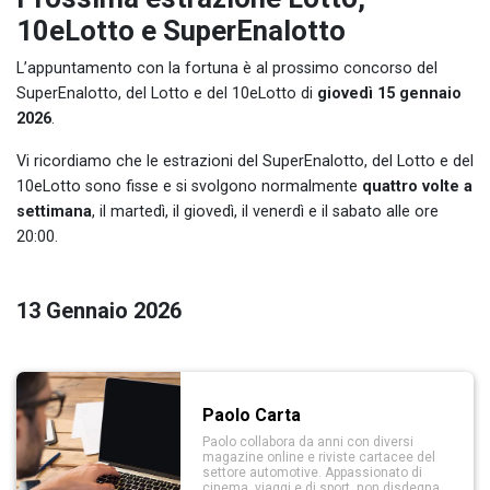
10eLotto e SuperEnalotto
L’appuntamento con la fortuna è al prossimo concorso del
SuperEnalotto, del Lotto e del 10eLotto di
giovedì 15 gennaio
2026
.
Vi ricordiamo che le estrazioni del SuperEnalotto, del Lotto e del
10eLotto sono fisse e si svolgono normalmente
quattro volte a
settimana
, il martedì, il giovedì, il venerdì e il sabato alle ore
20:00.
13 Gennaio 2026
Paolo Carta
Paolo collabora da anni con diversi
magazine online e riviste cartacee del
settore automotive. Appassionato di
cinema, viaggi e di sport, non disdegna