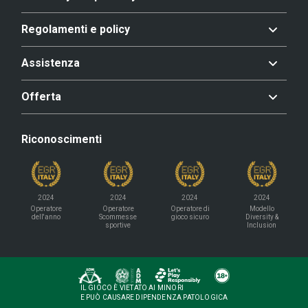
Regolamenti e policy
Assistenza
Offerta
Riconoscimenti
2024
2024
2024
2024
Operatore
Operatore
Operatore di
Modello
dell'anno
Scommesse
gioco sicuro
Diversity &
sportive
Inclusion
IL GIOCO È VIETATO AI MINORI
E PUÒ CAUSARE DIPENDENZA PATOLOGICA