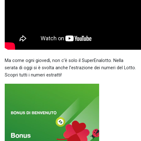
Ma come ogni giovedì, non c’è solo il SuperEnalotto. Nella
serata di oggi si è svolta anche l’estrazione dei numeri del Lotto.
Scopri tutti i numeri estratti!