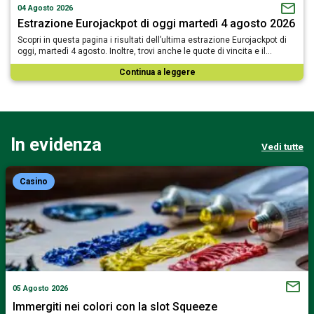
04 Agosto 2026
Estrazione Eurojackpot di oggi martedì 4 agosto 2026
Scopri in questa pagina i risultati dell’ultima estrazione Eurojackpot di
oggi, martedì 4 agosto. Inoltre, trovi anche le quote di vincita e il…
Continua a leggere
In evidenza
Vedi tutte
Casino
05 Agosto 2026
Immergiti nei colori con la slot Squeeze