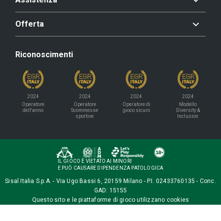
Offerta
Riconoscimenti
2024
2024
2024
2024
Operatore
Operatore
Operatore di
Modello
dell'anno
Scommesse
gioco sicuro
Diversity &
sportive
Inclusion
IL GIOCO È VIETATO AI MINORI
E PUÒ CAUSARE DIPENDENZA PATOLOGICA
Sisal Italia S.p.A. - Via Ugo Bassi 6, 20159 Milano - P.I. 02433760135 - Conc.
GAD: 15155
Questo sito e le piattaforme di gioco utilizzano
cookies