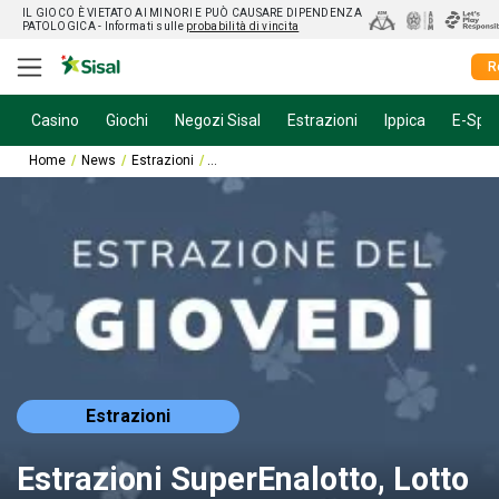
IL GIOCO È VIETATO AI MINORI E PUÒ CAUSARE DIPENDENZA
PATOLOGICA
- Informati sulle
probabilità di vincita
R
Casino
Giochi
Negozi Sisal
Estrazioni
Ippica
E-Spor
Home
News
Estrazioni
Estrazioni SuperEnalotto, Lotto e 10eLotto di 
Estrazioni
Estrazioni SuperEnalotto, Lotto