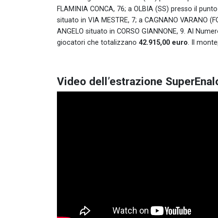
FLAMINIA CONCA, 76; a OLBIA (SS) presso il p
situato in VIA MESTRE, 7; a CAGNANO VARANO (F
ANGELO situato in CORSO GIANNONE, 9. Al Numero
giocatori che totalizzano
42.915,00 euro
. Il mont
Video dell’estrazione SuperEnal