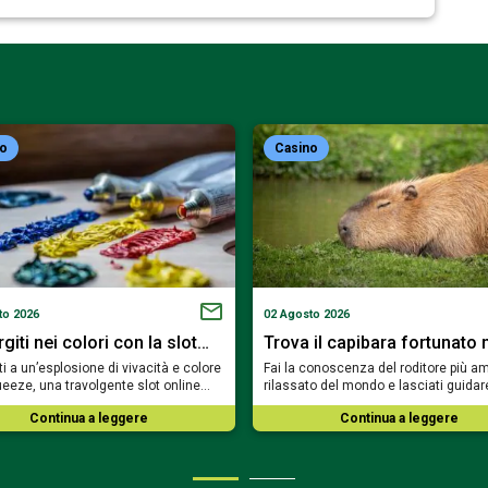
no
Casino
to 2026
02 Agosto 2026
iti nei colori con la slot…
Trova il capibara fortunato 
i a un’esplosione di vivacità e colore
Fai la conoscenza del roditore più am
eeze, una travolgente slot online…
rilassato del mondo e lasciati guidar
Continua a leggere
Continua a leggere