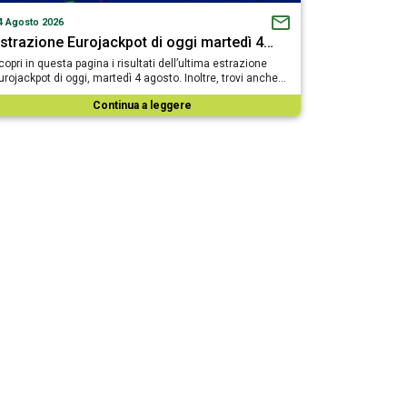
4 Agosto 2026
strazione Eurojackpot di oggi martedì 4…
copri in questa pagina i risultati dell’ultima estrazione
urojackpot di oggi, martedì 4 agosto. Inoltre, trovi anche…
Continua a leggere