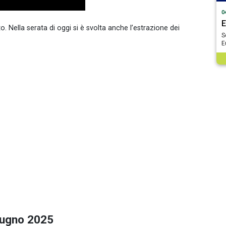
0
E
. Nella serata di oggi si è svolta anche l’estrazione dei
S
E
giugno 2025