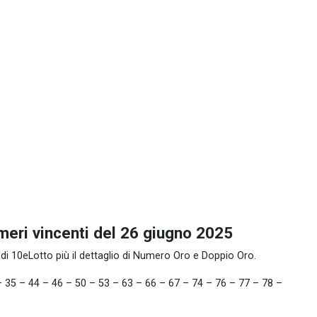
meri vincenti del 26 giugno 2025
 di 10eLotto più il dettaglio di Numero Oro e Doppio Oro.
 – 35 – 44 – 46 – 50 – 53 – 63 – 66 – 67 – 74 – 76 – 77 – 78 –