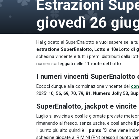
Estrazioni Supe
giovedì 26 giu
Hai giocato al SuperEnalotto e vuoi sapere se la tua 
estrazione SuperEnalotto, Lotto e 10eLotto di 
schedina vincente e tutti i premi distribuiti dalla lotte
numeri sorteggiati nelle 11 ruote del Lotto.
I numeri vincenti SuperEnalotto
Eccoci dunque alla combinazione vincente del
con
2025:
10, 56, 69, 70, 79, 81. Numero Jolly 53, Su
SuperEnalotto, jackpot e vincite
Luglio si avvicina e così le giornate previste meteo
rimanendo al fresco, senza uscire, e così anche i
Il punto più alto quindi è il
punto ‘5’
che viene indo
schedine giocate a: RIMINI (RN) presso il punto v