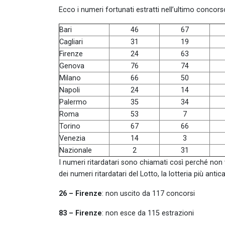
Ecco i numeri fortunati estratti nell’ultimo concors
Bari
46
67
Cagliari
31
19
Firenze
24
63
Genova
76
74
Milano
66
50
Napoli
24
14
Palermo
35
34
Roma
53
7
Torino
67
66
Venezia
14
3
Nazionale
2
31
I numeri ritardatari sono chiamati così perché non
dei numeri ritardatari del Lotto, la lotteria più antica
26 – Firenze
: non uscito da 117 concorsi
83 – Firenze
: non esce da 115 estrazioni