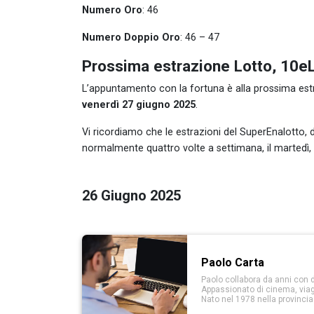
Numero Oro
: 46
Numero Doppio Oro
: 46 – 47
Prossima estrazione Lotto, 10e
L’appuntamento con la fortuna è alla prossima estr
venerdì 27 giugno 2025
.
Vi ricordiamo che le estrazioni del SuperEnalotto, 
normalmente quattro volte a settimana, il martedì, il 
26 Giugno 2025
Paolo Carta
Paolo collabora da anni con d
Appassionato di cinema, viaggi
Nato nel 1978 nella provinci