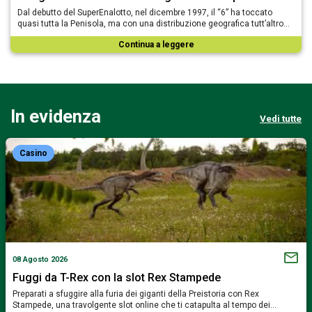
Dal debutto del SuperEnalotto, nel dicembre 1997, il “6” ha toccato
quasi tutta la Penisola, ma con una distribuzione geografica tutt’altro…
Continua a leggere
In evidenza
Vedi tutte
Casino
08 Agosto 2026
Fuggi da T-Rex con la slot Rex Stampede
Preparati a sfuggire alla furia dei giganti della Preistoria con Rex
Stampede, una travolgente slot online che ti catapulta al tempo dei…