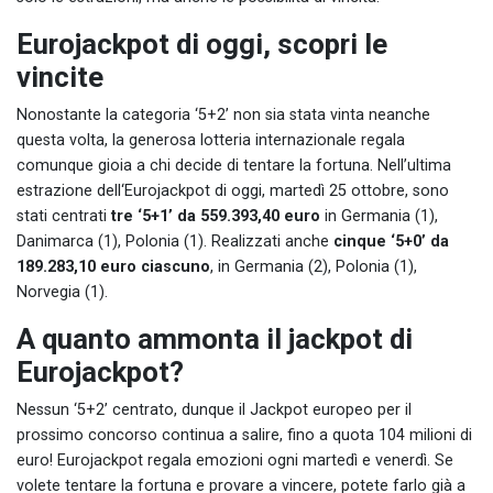
Eurojackpot di oggi, scopri le
vincite
Nonostante la categoria ‘5+2’ non sia stata vinta neanche
questa volta, la generosa lotteria internazionale regala
comunque gioia a chi decide di tentare la fortuna. Nell’ultima
estrazione dell‘Eurojackpot di oggi, martedì 25 ottobre, sono
stati centrati
tre ‘5+1’ da 559.393,40 euro
in Germania (1),
Danimarca (1), Polonia (1). Realizzati anche
cinque ‘5+0’ da
189.283,10 euro ciascuno
, in Germania (2), Polonia (1),
Norvegia (1).
A quanto ammonta il jackpot di
Eurojackpot?
Nessun ‘5+2’ centrato, dunque il Jackpot europeo per il
prossimo concorso continua a salire, fino a quota 104 milioni di
euro! Eurojackpot regala emozioni ogni martedì e venerdì. Se
volete tentare la fortuna e provare a vincere, potete farlo già a