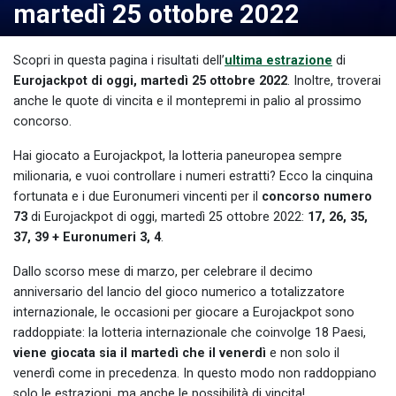
martedì 25 ottobre 2022
Scopri in questa pagina i risultati dell’
ultima estrazione
di
Eurojackpot di oggi, martedì 25 ottobre 2022
. Inoltre, troverai
anche le quote di vincita e il montepremi in palio al prossimo
concorso.
Hai giocato a Eurojackpot, la lotteria paneuropea sempre
milionaria, e vuoi controllare i numeri estratti? Ecco la cinquina
fortunata e i due Euronumeri vincenti per il
concorso numero
73
di Eurojackpot di oggi, martedì 25 ottobre 2022:
17, 26, 35,
37, 39 + Euronumeri 3, 4
.
Dallo scorso mese di marzo, per celebrare il decimo
anniversario del lancio del gioco numerico a totalizzatore
internazionale, le occasioni per giocare a Eurojackpot sono
raddoppiate: la lotteria internazionale che coinvolge 18 Paesi,
viene giocata sia il martedì che il venerdì
e non solo il
venerdì come in precedenza. In questo modo non raddoppiano
solo le estrazioni, ma anche le possibilità di vincita!