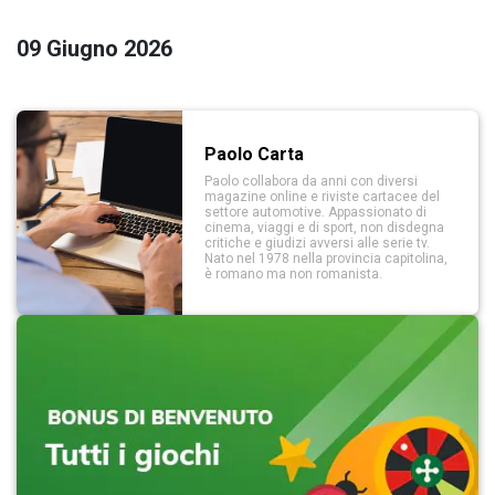
09 Giugno 2026
Paolo Carta
Paolo collabora da anni con diversi
magazine online e riviste cartacee del
settore automotive. Appassionato di
cinema, viaggi e di sport, non disdegna
critiche e giudizi avversi alle serie tv.
Nato nel 1978 nella provincia capitolina,
è romano ma non romanista.