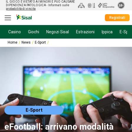
IL GIOCO È VIETATO AI MINORI E PUÒ CAUSARE
DIPENDENZA PATOLOGICA
- Informati sulle
probabilità di vincita
Registrati
Casino
Giochi
Negozi Sisal
Estrazioni
Ippica
E-Spor
Home
News
E-Sport
eFootball: arrivano modalità esclusive su Switch 2
E-Sport
eFootball: arrivano modalità