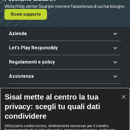
Visita l’help center Sisal per ricevere l’assistenza di cui hai bisogno.
Ricevi supporto
Azienda
Let's Play Responsibly
Regolamenti e policy
Assistenza
Offerta
Sisal mette al centro la tua
privacy: scegli tu quali dati
Riconoscimenti
condividere
Utilizziamo cookie tecnici, strettamente necessari per il corretto