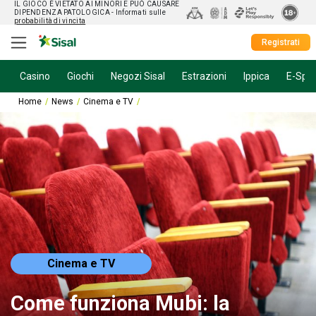
IL GIOCO È VIETATO AI MINORI E PUÒ CAUSARE
DIPENDENZA PATOLOGICA
- Informati sulle
probabilità di vincita
Registrati
Casino
Giochi
Negozi Sisal
Estrazioni
Ippica
E-Spor
Home
News
Cinema e TV
Come funziona Mubi: la piattaforma per i film
Cinema e TV
Come funziona Mubi: la