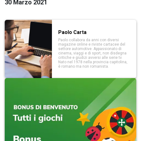
30 Marzo 2021
Paolo Carta
Paolo collabora da anni con diversi
magazine online e riviste cartacee del
settore automotive. Appassionato di
cinema, viaggi e di sport, non disdegna
critiche e giudizi avversi alle serie tv.
Nato nel 1978 nella provincia capitolina,
è romano ma non romanista.