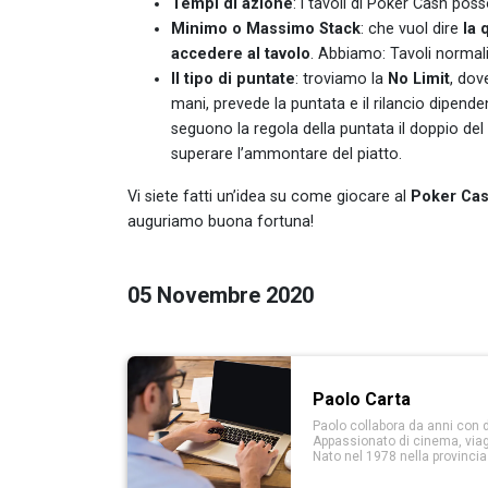
Tempi di azione
: i tavoli di Poker Cash pos
Minimo o Massimo Stack
: che vuol dire
la 
accedere al tavolo
. Abbiamo: Tavoli normali
Il tipo di puntate
: troviamo la
No Limit
, dov
mani, prevede la puntata e il rilancio dipend
seguono la regola della puntata il doppio del
superare l’ammontare del piatto.
Vi siete fatti un’idea su come giocare al
Poker Ca
auguriamo buona fortuna!
05 Novembre 2020
Paolo Carta
Paolo collabora da anni con d
Appassionato di cinema, viaggi
Nato nel 1978 nella provinci