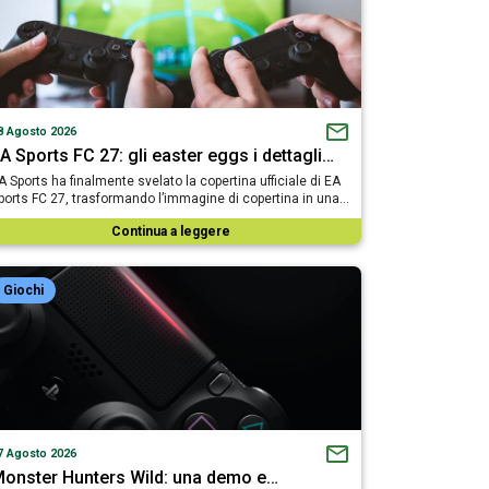
8 Agosto 2026
A Sports FC 27: gli easter eggs i dettagli…
A Sports ha finalmente svelato la copertina ufficiale di EA
ports FC 27, trasformando l’immagine di copertina in una…
Continua a leggere
Giochi
7 Agosto 2026
onster Hunters Wild: una demo e…