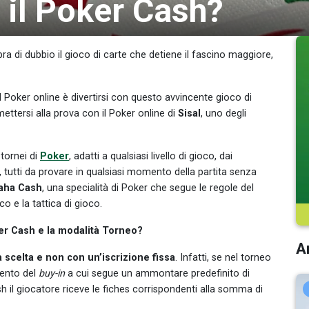
il Poker Cash?
 di dubbio il gioco di carte che detiene il fascino maggiore,
al Poker online è divertirsi con questo avvincente gioco di
ettersi alla prova con il Poker online di
Sisal
, uno degli
 tornei di
Poker
, adatti a qualsiasi livello di gioco, dai
, tutti da provare in qualsiasi momento della partita senza
ha Cash
, una specialità di Poker che segue le regole del
o e la tattica di gioco.
oker Cash e la modalità Torneo?
Ar
 scelta e non con un’iscrizione fissa
. Infatti, se nel torneo
mento del
buy-in
a cui segue un ammontare predefinito di
h il giocatore riceve le fiches corrispondenti alla somma di