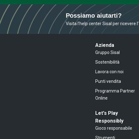
Possiamo aiutarti?
Visita l’help center Sisal per ricevere 
Azienda
Gruppo Sisal
Sostenibilità
Lavora con noi
Punti vendita
Programma Partner
Online
Let's Play
Responsibly
Gioco responsabile
Strumenti