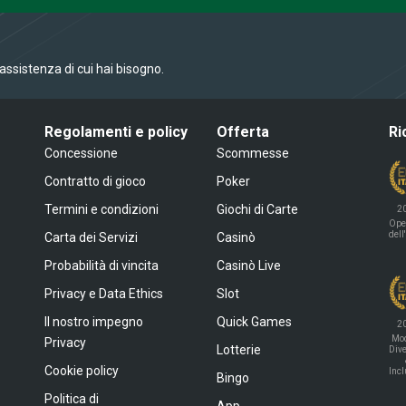
l’assistenza di cui hai bisogno.
Regolamenti e policy
Offerta
Ri
Concessione
Scommesse
Contratto di gioco
Poker
Termini e condizioni
Giochi di Carte
2
Ope
dell
Carta dei Servizi
Casinò
Probabilità di vincita
Casinò Live
Privacy e Data Ethics
Slot
Il nostro impegno
Quick Games
2
Mod
Privacy
Lotterie
Dive
Cookie policy
Inc
Bingo
Politica di
App