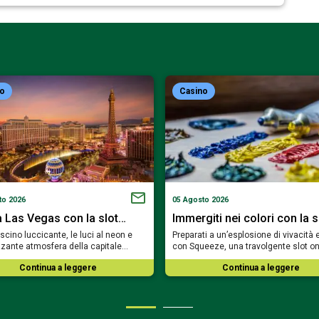
no
Casino
to 2026
05 Agosto 2026
a Las Vegas con la slot…
Immergiti nei colori con la 
fascino luccicante, le luci al neon e
Preparati a un’esplosione di vivacità 
rizzante atmosfera della capitale…
con Squeeze, una travolgente slot o
Continua a leggere
Continua a leggere