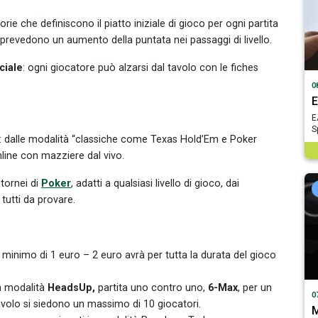
rie che definiscono il piatto iniziale di gioco per ogni partita
 prevedono un aumento della puntata nei passaggi di livello.
ciale
: ogni giocatore può alzarsi dal tavolo con le fiches
0
E
E
S
er: dalle modalità “classiche come Texas Hold’Em e Poker
online con mazziere dal vivo.
 tornei di
Poker
, adatti a qualsiasi livello di gioco, dai
tutti da provare.
lo minimo di 1 euro – 2 euro avrà per tutta la durata del gioco
in modalità
HeadsUp,
partita uno contro uno,
6-Max
, per un
0
tavolo si siedono un massimo di 10 giocatori.
M