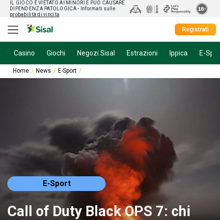
IL GIOCO È VIETATO AI MINORI E PUÒ CAUSARE
DIPENDENZA PATOLOGICA
- Informati sulle
probabilità di vincita
Registrati
Casino
Giochi
Negozi Sisal
Estrazioni
Ippica
E-Spor
Home
News
E-Sport
Call of Duty Black OPS 7: chi sarà il protagonista
E-Sport
Call of Duty Black OPS 7: chi