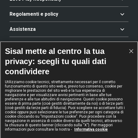
Regolamenti e policy
Assistenza
Offerta
Sisal mette al centro la tua
privacy: scegli tu quali dati
Riconoscimenti
condividere
Utilizziamo cookie tecnici, strettamente necessari per il corretto
funzionamento di questo sito web e, previo tuo consenso, cookie per
2024
2024
2024
2024
migliorare le prestazioni del sito web e la tua esperienza di
Operatore
Operatore
Operatore di
Modello
navigazione e per visualizzare avvisi pertinenti in base alle tue
dell'anno
Scommesse
gioco sicuro
Diversity &
preferenze e alle tue abitudini di navigazione. Questi cookie possono
sportive
Inclusion
essere di prima parte (cioè gestiti direttamente da noi) o di terze parti
(cioè gestiti da terze parti di fiducia). Puoi scegliere se accettare tutti i
cookie oppure puoi selezionare le tue preferenze per ogni categoria di
cookie cliccando su "Impostazioni cookie". Puoi procedere con la
navigazione in assenza di cookie diversi da quelli tecnici, attraverso
la chiusura di questo banner (cliccando sulla “X”). Per maggiori
informazioni puoi consultare la nostra -
Informativa cookie
IL GIOCO È VIETATO AI MINORI
E PUÒ CAUSARE DIPENDENZA PATOLOGICA