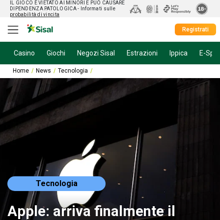
IL GIOCO È VIETATO AI MINORI E PUÒ CAUSARE
DIPENDENZA PATOLOGICA
- Informati sulle
probabilità di vincita
Registrati
Casino
Giochi
Negozi Sisal
Estrazioni
Ippica
E-Spor
Home
News
Tecnologia
Apple: arriva finalmente il pieghevole? Gli ult
Tecnologia
Apple: arriva finalmente il