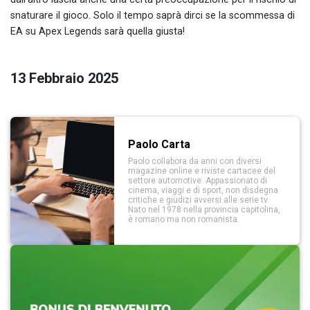
snaturare il gioco. Solo il tempo saprà dirci se la scommessa di
EA su Apex Legends sarà quella giusta!
13 Febbraio 2025
Paolo Carta
Paolo collabora da anni con diversi
magazine online e riviste cartacee del
settore automotive. Appassionato di
cinema, viaggi e di sport, non disdegna
critiche e giudizi avversi alle serie tv.
Nato nel 1978 nella provincia capitolina,
è romano ma non romanista.