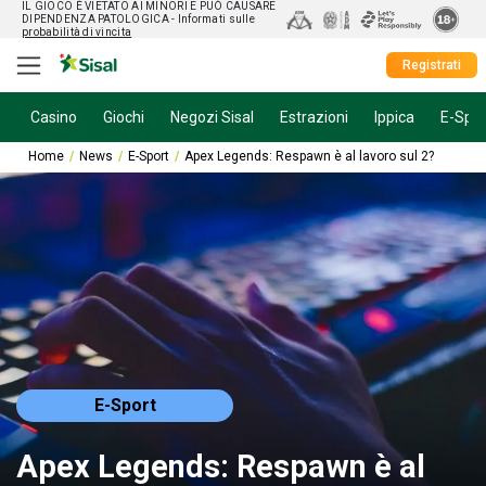
IL GIOCO È VIETATO AI MINORI E PUÒ CAUSARE
DIPENDENZA PATOLOGICA
- Informati sulle
probabilità di vincita
Registrati
Casino
Giochi
Negozi Sisal
Estrazioni
Ippica
E-Spor
Home
News
E-Sport
Apex Legends: Respawn è al lavoro sul 2?
E-Sport
Apex Legends: Respawn è al