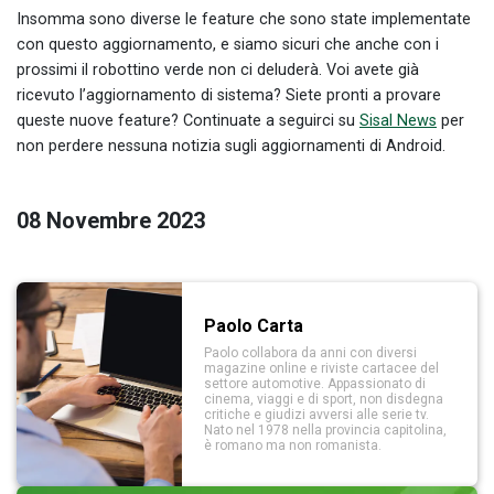
Insomma sono diverse le feature che sono state implementate
con questo aggiornamento, e siamo sicuri che anche con i
prossimi il robottino verde non ci deluderà. Voi avete già
ricevuto l’aggiornamento di sistema? Siete pronti a provare
queste nuove feature? Continuate a seguirci su
Sisal News
per
non perdere nessuna notizia sugli aggiornamenti di Android.
08 Novembre 2023
Paolo Carta
Paolo collabora da anni con diversi
magazine online e riviste cartacee del
settore automotive. Appassionato di
cinema, viaggi e di sport, non disdegna
critiche e giudizi avversi alle serie tv.
Nato nel 1978 nella provincia capitolina,
è romano ma non romanista.