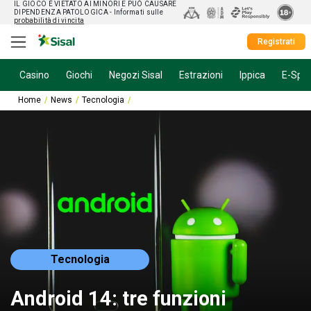
IL GIOCO È VIETATO AI MINORI E PUÒ CAUSARE
DIPENDENZA PATOLOGICA
- Informati sulle
probabilità di vincita
Registrati
Casino
Giochi
Negozi Sisal
Estrazioni
Ippica
E-Spor
Home
News
Tecnologia
Android 14: tre funzioni interessanti da provar
Tecnologia
Android 14: tre funzioni