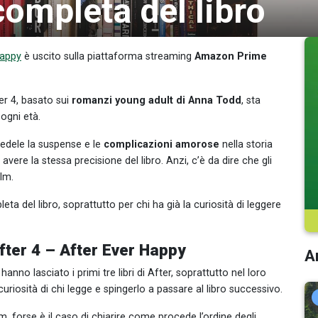
completa del libro
Happy
è uscito sulla piattaforma streaming
Amazon Prime
er 4, basato sui
romanzi young adult di Anna Todd
, sta
ogni età.
fedele la suspense e le
complicazioni amorose
nella storia
vere la stessa precisione del libro. Anzi, c’è da dire che gli
ilm.
a del libro, soprattutto per chi ha già la curiosità di leggere
After 4 – After Ever Happy
Ar
nno lasciato i primi tre libri di After, soprattutto nel loro
uriosità di chi legge e spingerlo a passare al libro successivo.
m, forse è il caso di chiarire come procede l’ordine degli