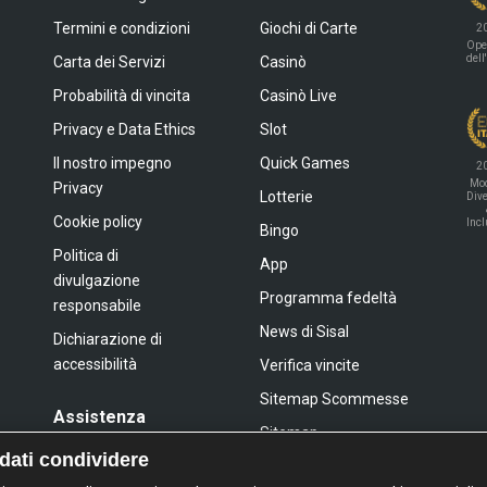
Termini e condizioni
Giochi di Carte
2
Ope
dell
Carta dei Servizi
Casinò
Probabilità di vincita
Casinò Live
Privacy e Data Ethics
Slot
Il nostro impegno
Quick Games
2
Mod
Privacy
Lotterie
Dive
Cookie policy
Inc
Bingo
Politica di
App
divulgazione
Programma fedeltà
responsabile
News di Sisal
Dichiarazione di
accessibilità
Verifica vincite
Sitemap Scommesse
Assistenza
Sitemap
FAQ
 dati condividere
Sitemap Giochi Slot
Contatti