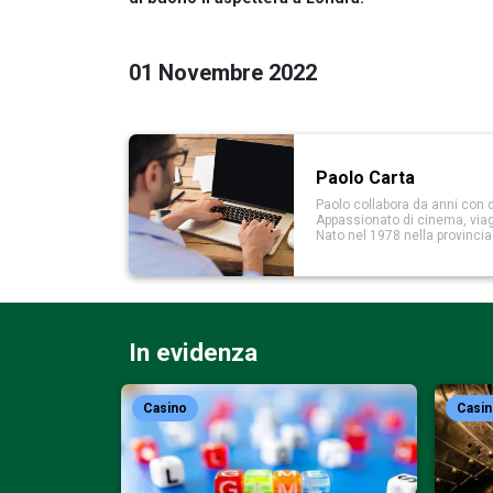
01 Novembre 2022
Paolo Carta
Paolo collabora da anni con d
Appassionato di cinema, viaggi
Nato nel 1978 nella provinci
In evidenza
Casino
Casi