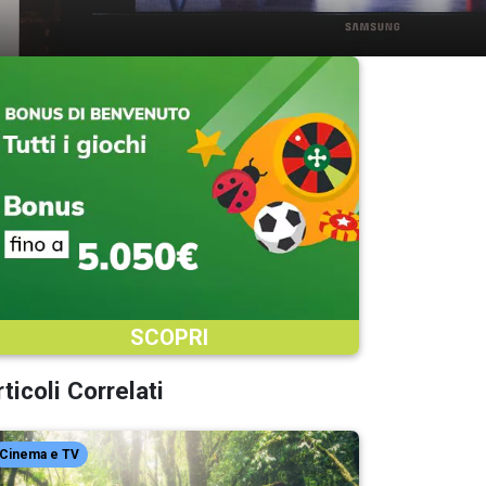
SCOPRI
ticoli Correlati
Cinema e TV