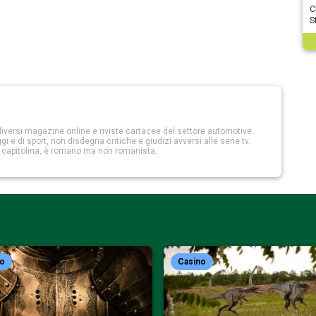
C
S
iversi magazine online e riviste cartacee del settore automotive.
 e di sport, non disdegna critiche e giudizi avversi alle serie tv.
a capitolina, è romano ma non romanista.
no
Casino