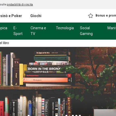
 sulle
probabilità di vincita
sinò e Poker
Giochi
Bonus e pro
ppica
E-
Cinema e
Tecnologia
Social
Mani
Sport
TV
Gaming
l libro