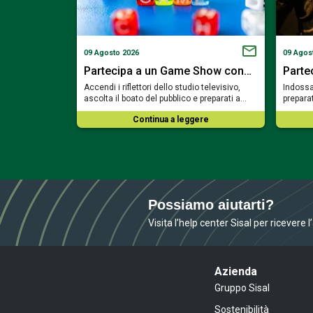
09 Agosto 2026
09 Agos
unato nella…
Partecipa a un Game Show con…
Partec
e più amabile e
Accendi i riflettori dello studio televisivo,
Indossa
i guidare dalla…
ascolta il boato del pubblico e preparati a…
prepara
ere
Continua a leggere
Possiamo aiutarti?
Visita l’help center Sisal per ricevere 
Azienda
Gruppo Sisal
Sostenibilità