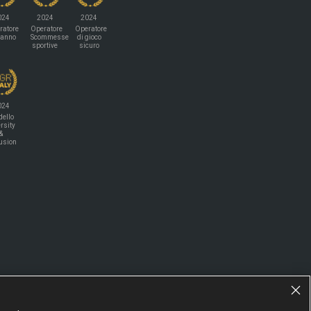
024
2024
2024
ratore
Operatore
Operatore
'anno
Scommesse
di gioco
sportive
sicuro
024
ello
rsity
&
lusion