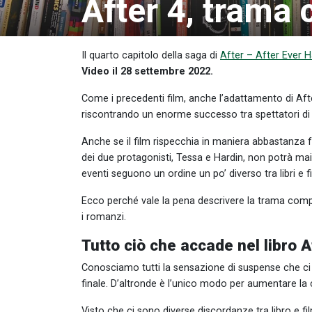
After 4, trama 
Il quarto capitolo della saga di
After – After Ever 
Video il 28 settembre 2022.
Come i precedenti film, anche l’adattamento di Aft
riscontrando un enorme successo tra spettatori di 
Anche se il film rispecchia in maniera abbastanza 
dei due protagonisti, Tessa e Hardin, non potrà mai a
eventi seguono un ordine un po’ diverso tra libri e f
Ecco perché vale la pena descrivere la trama complet
i romanzi.
Tutto ciò che accade nel libro 
Conosciamo tutti la sensazione di suspense che ci ha
finale. D’altronde è l’unico modo per aumentare la c
Visto che ci sono diverse discordanze tra libro e fil