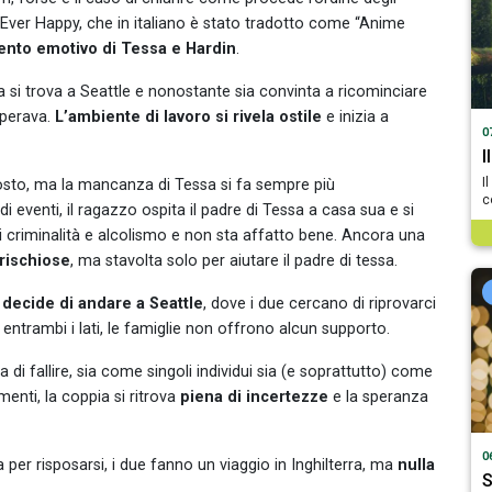
ter Ever Happy, che in italiano è stato tradotto come “Anime
nto emotivo di Tessa e Hardin
.
si trova a Seattle e nonostante sia convinta a ricominciare
perava.
L’ambiente di lavoro si rivela ostile
e inizia a
0
I
I
posto, ma la mancanza di Tessa si fa sempre più
c
di eventi, il ragazzo ospita il padre di Tessa a casa sua e si
di criminalità e alcolismo e non sta affatto bene. Ancora una
 rischiose
, ma stavolta solo per aiutare il padre di tessa.
decide di andare a Seattle
, dove i due cercano di riprovarci
ntrambi i lati, le famiglie non offrono alcun supporto.
i fallire, sia come singoli individui sia (e soprattutto) come
nti, la coppia si ritrova
piena di incertezze
e la speranza
0
 per risposarsi, i due fanno un viaggio in Inghilterra, ma
nulla
S