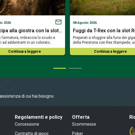
to 2026
08 Agosto 2026
ipa alla giostra con la slot…
Fuggi da T-Rex con la slot 
 l’armatura, imbraccia lo scudo e
Preparati a sfuggire alla furia dei giga
ti ad addentrarti in un colorato…
della Preistoria con Rex Stampede, 
Continua a leggere
Continua a leggere
l’assistenza di cui hai bisogno.
Regolamenti e policy
Offerta
Ri
Concessione
Scommesse
Contratto di gioco
Poker