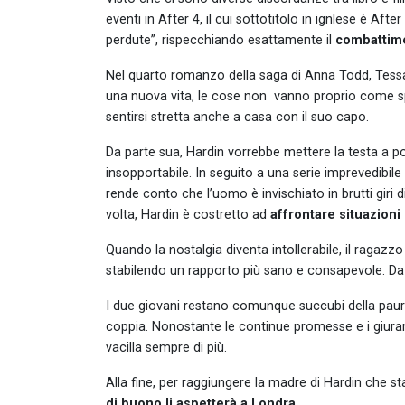
eventi in After 4, il cui sottotitolo in ignlese è Af
perdute”, rispecchiando esattamente il
combattime
Nel quarto romanzo della saga di Anna Todd, Tessa 
una nuova vita, le cose non vanno proprio come s
sentirsi stretta anche a casa con il suo capo.
Da parte sua, Hardin vorrebbe mettere la testa a 
insopportabile. In seguito a una serie imprevedibile 
rende conto che l’uomo è invischiato in brutti giri 
volta, Hardin è costretto ad
affrontare situazioni
Quando la nostalgia diventa intollerabile, il ragazzo
stabilendo un rapporto più sano e consapevole. Da e
I due giovani restano comunque succubi della paura d
coppia. Nonostante le continue promesse e i giurame
vacilla sempre di più.
Alla fine, per raggiungere la madre di Hardin che sta
di buono li aspetterà a Londra.