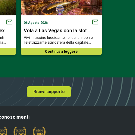
06 Agosto 2026
05 Agosto 2026
Rex…
Vola a Las Vegas con la slot…
Immergiti n
nti
Vivi il fascino luccicante, le luci al neon e
Preparati a un’
una…
l’elettrizzante atmosfera della capitale…
con Squeeze, u
Continua a leggere
Co
Ricevi supporto
conoscimenti