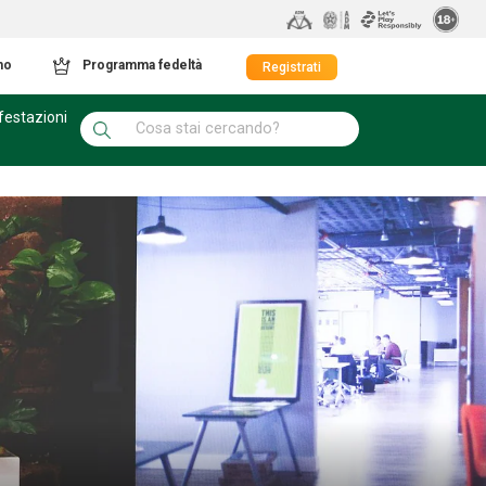
mo
Programma fedeltà
Registrati
festazioni