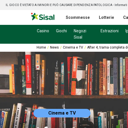
IL GIOCO È VIETATO AI MINORI E PUÒ CAUSARE DIPENDENZA PATOLOGICA
- Informati
Scommesse
Lotterie
Ca
Casino
Giochi
Negozi
Estrazioni
I
Sisal
Home
News
Cinema e TV
After 4, trama completa de
Cinema e TV