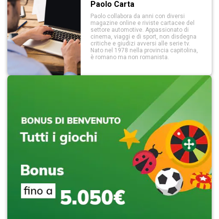
Paolo Carta
Paolo collabora da anni con diversi
magazine online e riviste cartacee del
settore automotive. Appassionato di
cinema, viaggi e di sport, non disdegna
critiche e giudizi avversi alle serie tv.
Nato nel 1978 nella provincia capitolina,
è romano ma non romanista.