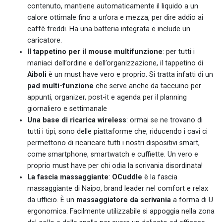
contenuto, mantiene automaticamente il liquido a un
calore ottimale fino a un’ora e mezza, per dire addio ai
caffè freddi. Ha una batteria integrata e include un
caricatore.
Il tappetino per il mouse multifunzione
: per tutti i
maniaci dell’ordine e dell’organizzazione, il tappetino di
Aiboli
è un must have vero e proprio. Si tratta infatti di un
pad multi-funzione
che serve anche da taccuino per
appunti, organizer, post-it e agenda per il planning
giornaliero e settimanale
Una base di ricarica wireless
: ormai se ne trovano di
tutti i tipi, sono delle piattaforme che, riducendo i cavi ci
permettono di ricaricare tutti i nostri dispositivi smart,
come smartphone, smartwatch e cuffiette. Un vero e
proprio must have per chi odia la scrivania disordinata!
La fascia massaggiante
:
OCuddle
è la fascia
massaggiante di Naipo, brand leader nel comfort e relax
da ufficio. È un
massaggiatore da scrivania
a forma di U
ergonomica. Facilmente utilizzabile si appoggia nella zona