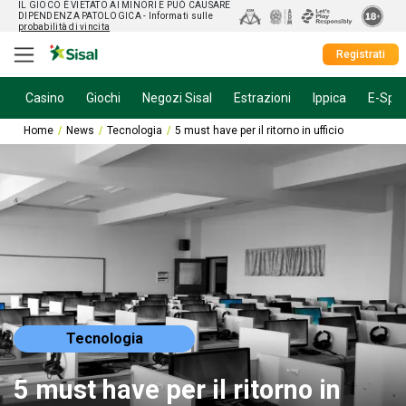
IL GIOCO È VIETATO AI MINORI E PUÒ CAUSARE
DIPENDENZA PATOLOGICA
- Informati sulle
probabilità di vincita
Registrati
Casino
Giochi
Negozi Sisal
Estrazioni
Ippica
E-Spor
Home
News
Tecnologia
5 must have per il ritorno in ufficio
Tecnologia
5 must have per il ritorno in