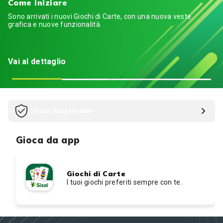
Come iniziare
Sono arrivati i nuovi Giochi di Carte, con una nuova veste
grafica e nuove funzionalità.
Vai al dettaglio
Gioco Responsabile
Gioca da app
Giochi di Carte
I tuoi giochi preferiti sempre con te.