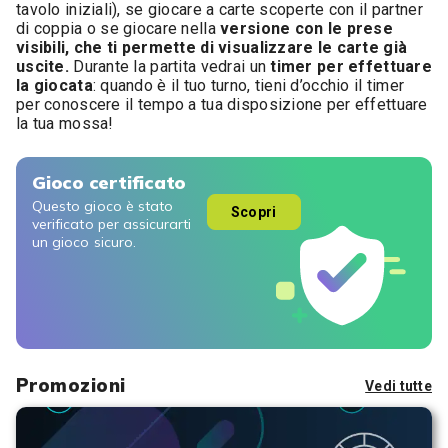
tavolo iniziali), se giocare a carte scoperte con il partner
di coppia o se giocare nella
versione con le prese
visibili, che ti permette di visualizzare le carte già
uscite.
Durante la partita vedrai un
timer per effettuare
la giocata
: quando è il tuo turno, tieni d’occhio il timer
per conoscere il tempo a tua disposizione per effettuare
la tua mossa!
Gioco certificato
Questo gioco è stato
Scopri
verificato per assicurarti
un gioco sicuro.
Promozioni
Vedi tutte