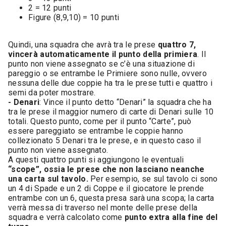
2 = 12 punti
Figure (8,9,10) = 10 punti
Quindi, una squadra che avrà tra le prese
quattro 7,
vincerà automaticamente il punto della primiera
. Il
punto non viene assegnato se c’è una situazione di
pareggio o se entrambe le Primiere sono nulle, ovvero
nessuna delle due coppie ha tra le prese tutti e quattro i
semi da poter mostrare.
- Denari
: Vince il punto detto “Denari” la squadra che ha
tra le prese il maggior numero di carte di Denari sulle 10
totali. Questo punto, come per il punto “Carte”, può
essere pareggiato se entrambe le coppie hanno
collezionato 5 Denari tra le prese, e in questo caso il
punto non viene assegnato.
A questi quattro punti si aggiungono le eventuali
“scope”, ossia le prese che non lasciano neanche
una carta sul tavolo.
Per esempio, se sul tavolo ci sono
un 4 di Spade e un 2 di Coppe e il giocatore le prende
entrambe con un 6, questa presa sarà una scopa; la carta
verrà messa di traverso nel monte delle prese della
squadra e verrà calcolato come
punto extra alla fine del