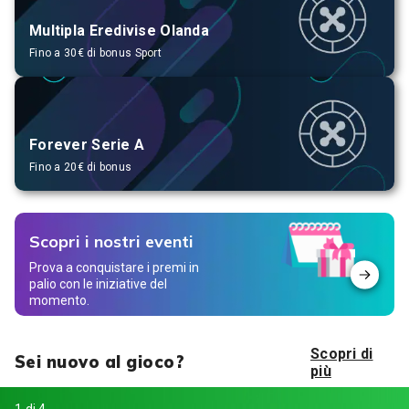
Multipla Eredivise Olanda
Fino a 30€ di bonus Sport
Forever Serie A
Fino a 20€ di bonus
Scopri i nostri eventi
Prova a conquistare i premi in
palio con le iniziative del
momento.
Scopri di
Sei nuovo al gioco?
più