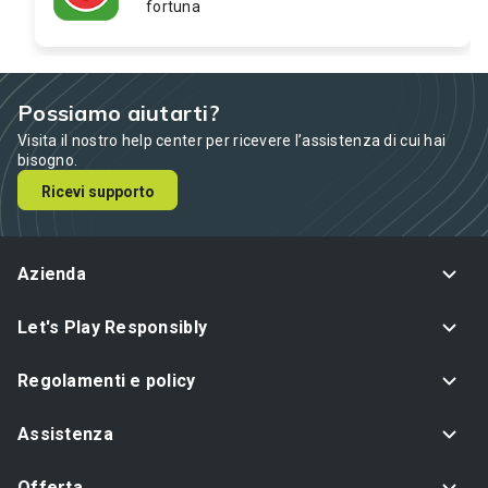
fortuna
Possiamo aiutarti?
Visita il nostro help center per ricevere l’assistenza di cui hai
bisogno.
Ricevi supporto
Azienda
Let's Play Responsibly
Regolamenti e policy
Assistenza
Offerta